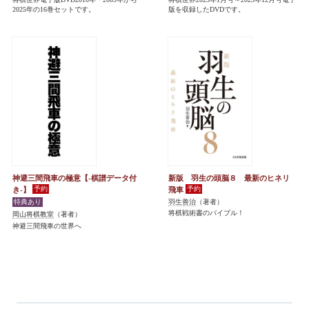
2025年の16巻セットです。
版を収録したDVDです。
神避三間飛車の極意【-棋譜データ付
新版 羽生の頭脳８ 最新のヒネリ
き-】
飛車
羽生善治
（著者）
将棋戦術書のバイブル！
岡山将棋教室
（著者）
神避三間飛車の世界へ