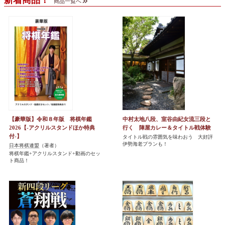
新着商品！
商品一覧へ
【豪華版】令和８年版 将棋年鑑
中村太地八段、室谷由紀女流三段と
2026【-アクリルスタンドほか特典
行く 陣屋カレー＆タイトル戦体験
付-】
タイトル戦の雰囲気を味わおう 大好評
伊勢海老プランも！
日本将棋連盟
（著者）
将棋年鑑+アクリルスタンド+動画のセッ
ト商品！