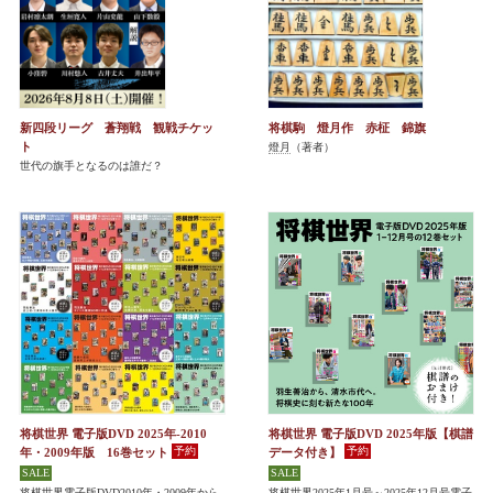
新四段リーグ 蒼翔戦 観戦チケッ
将棋駒 燈月作 赤柾 錦旗
ト
燈月
（著者）
世代の旗手となるのは誰だ？
将棋世界 電子版DVD 2025年-2010
将棋世界 電子版DVD 2025年版【棋譜
年・2009年版 16巻セット
データ付き】
将棋世界電子版DVD2010年・2009年から
将棋世界2025年1月号～2025年12月号電子