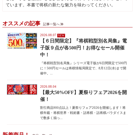
ています。本書で将棋の新たな魅力を味わってください。
オススメの記事
記事一覧へ
2026.08.07
【６日間限定】『将棋戦型別名局集』電
子版９点が各500円！お得なセール開催
中！
『将棋戦型別名局集』シリーズ電子版が6日間限定で500円
に！500円セールは将棋情報局限定で、8月12日(水)まで開
催中。...
2026.08.04
【最大50%OFF】夏祭りフェア2026を開
催！
割引商品900点以上！夏祭りフェア2026を開催します！将
棋年鑑・将棋世界・戦術書・詰将棋・詰将棋パラダイスま
で数多く揃っ...