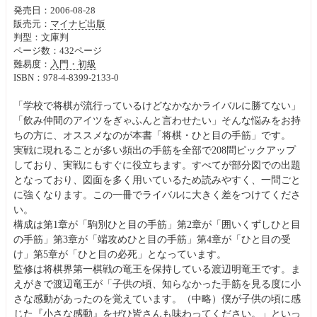
発売日：2006-08-28
販売元：
マイナビ出版
判型：文庫判
ページ数：432ページ
難易度：
入門・初級
ISBN：978-4-8399-2133-0
「学校で将棋が流行っているけどなかなかライバルに勝てない」
「飲み仲間のアイツをぎゃふんと言わせたい」そんな悩みをお持
ちの方に、オススメなのが本書「将棋・ひと目の手筋」です。
実戦に現れることが多い頻出の手筋を全部で208問ピックアップ
しており、実戦にもすぐに役立ちます。すべてが部分図での出題
となっており、図面を多く用いているため読みやすく、一問ごと
に強くなります。この一冊でライバルに大きく差をつけてくださ
い。
構成は第1章が「駒別ひと目の手筋」第2章が「囲いくずしひと目
の手筋」第3章が「端攻めひと目の手筋」第4章が「ひと目の受
け」第5章が「ひと目の必死」となっています。
監修は将棋界第一棋戦の竜王を保持している渡辺明竜王です。ま
えがきで渡辺竜王が「子供の頃、知らなかった手筋を見る度に小
さな感動があったのを覚えています。（中略）僕が子供の頃に感
じた『小さな感動』をぜひ皆さんも味わってください。」といっ