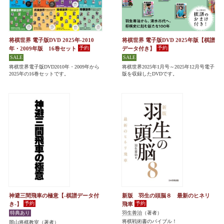
将棋世界 電子版DVD 2025年-2010
将棋世界 電子版DVD 2025年版【棋譜
年・2009年版 16巻セット
データ付き】
将棋世界電子版DVD2010年・2009年から
将棋世界2025年1月号～2025年12月号電子
2025年の16巻セットです。
版を収録したDVDです。
神避三間飛車の極意【-棋譜データ付
新版 羽生の頭脳８ 最新のヒネリ
き-】
飛車
羽生善治
（著者）
将棋戦術書のバイブル！
岡山将棋教室
（著者）