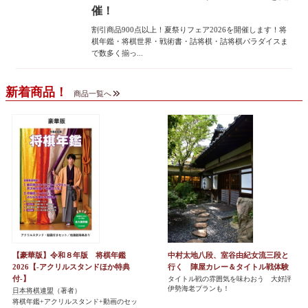
催！
割引商品900点以上！夏祭りフェア2026を開催します！将
棋年鑑・将棋世界・戦術書・詰将棋・詰将棋パラダイスま
で数多く揃っ...
新着商品！
商品一覧へ
【豪華版】令和８年版 将棋年鑑
中村太地八段、室谷由紀女流三段と
2026【-アクリルスタンドほか特典
行く 陣屋カレー＆タイトル戦体験
付-】
タイトル戦の雰囲気を味わおう 大好評
伊勢海老プランも！
日本将棋連盟
（著者）
将棋年鑑+アクリルスタンド+動画のセッ