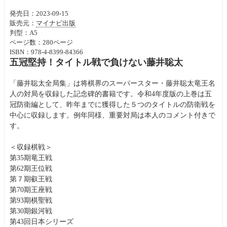
発売日：2023-09-15
販売元：
マイナビ出版
判型：A5
ページ数：280ページ
ISBN：978-4-8399-84366
五冠堅持！タイトル戦で負けない藤井聡太
「藤井聡太全局集」は将棋界のスーパースター・藤井聡太竜王名
人の対局を収録した記念碑的書籍です。令和4年度版の上巻は五
冠防衛編として、昨年までに獲得した５つのタイトルの防衛戦を
中心に収録します。例年同様、重要対局は本人のコメント付きで
す。
＜収録棋戦＞
第35期竜王戦
第62期王位戦
第７期叡王戦
第70期王座戦
第93期棋聖戦
第30期銀河戦
第43回日本シリーズ