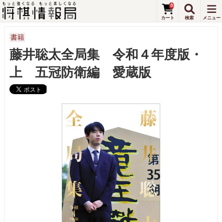
0
書籍
藤井聡太全局集 令和４年度版・
上 五冠防衛編 愛蔵版