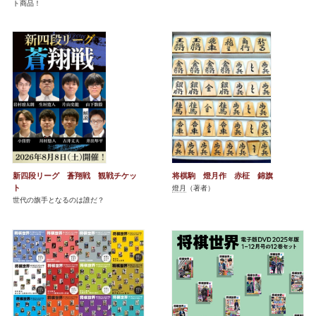
ト商品！
新四段リーグ 蒼翔戦 観戦チケッ
将棋駒 燈月作 赤柾 錦旗
ト
燈月
（著者）
世代の旗手となるのは誰だ？