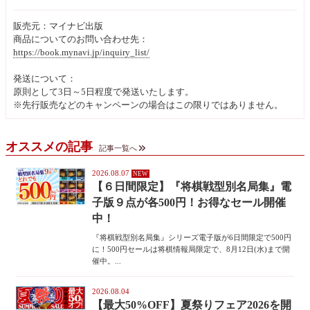
販売元：マイナビ出版
商品についてのお問い合わせ先：
https://book.mynavi.jp/inquiry_list/
発送について：
原則として3日～5日程度で発送いたします。
※先行販売などのキャンペーンの場合はこの限りではありません。
オススメの記事
記事一覧へ
2026.08.07
【６日間限定】『将棋戦型別名局集』電
子版９点が各500円！お得なセール開催
中！
『将棋戦型別名局集』シリーズ電子版が6日間限定で500円
に！500円セールは将棋情報局限定で、8月12日(水)まで開
催中。...
2026.08.04
【最大50%OFF】夏祭りフェア2026を開