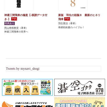
神避三間飛車の極意【-棋譜データ付
新版 羽生の頭脳８ 最新のヒネリ
き-】
飛車
羽生善治
（著者）
将棋戦術書のバイブル！
岡山将棋教室
（著者）
神避三間飛車の世界へ
Tweets by mynavi_shogi