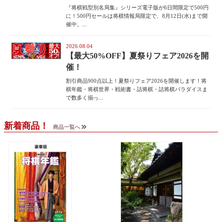
『将棋戦型別名局集』シリーズ電子版が6日間限定で500円
に！500円セールは将棋情報局限定で、8月12日(水)まで開
催中。...
2026.08.04
【最大50%OFF】夏祭りフェア2026を開
催！
割引商品900点以上！夏祭りフェア2026を開催します！将
棋年鑑・将棋世界・戦術書・詰将棋・詰将棋パラダイスま
で数多く揃っ...
新着商品！
商品一覧へ