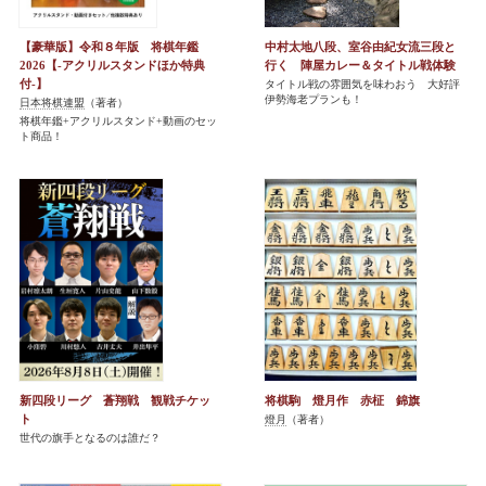
【豪華版】令和８年版 将棋年鑑
中村太地八段、室谷由紀女流三段と
2026【-アクリルスタンドほか特典
行く 陣屋カレー＆タイトル戦体験
付-】
タイトル戦の雰囲気を味わおう 大好評
伊勢海老プランも！
日本将棋連盟
（著者）
将棋年鑑+アクリルスタンド+動画のセッ
ト商品！
新四段リーグ 蒼翔戦 観戦チケッ
将棋駒 燈月作 赤柾 錦旗
ト
燈月
（著者）
世代の旗手となるのは誰だ？