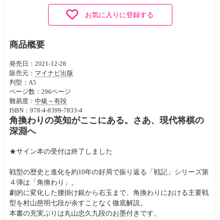
お気に入りに登録する
商品概要
発売日：2021-12-28
販売元：
マイナビ出版
判型：A5
ページ数：296ページ
難易度：
中級～有段
ISBN：978-4-8399-7833-4
角換わりの英知がここにある。さあ、現代将棋の
深淵へ
★サイン本の受付は終了しました
戦型の歴史と進化を約10年の好局で振り返る「戦記」シリーズ第
４弾は「角換わり」。
劇的に変化した腰掛け銀から右玉まで、角換わりにおける主要戦
型を村山慈明七段が余すことなく徹底解説。
本書の充実ぶりは丸山忠久九段のお墨付きです。