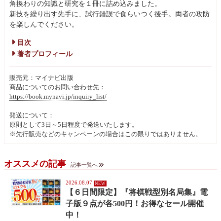
角換わりの知識と研究を１冊に詰め込みました。
新技を繰り出す先手に、試行錯誤で食らいつく後手。両者の攻防
を楽しんでください。
目次
著者プロフィール
販売元：マイナビ出版
商品についてのお問い合わせ先：
https://book.mynavi.jp/inquiry_list/
発送について：
原則として3日～5日程度で発送いたします。
※先行販売などのキャンペーンの場合はこの限りではありません。
オススメの記事
記事一覧へ
2026.08.07
【６日間限定】『将棋戦型別名局集』電
子版９点が各500円！お得なセール開催
中！