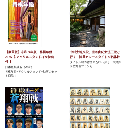
【豪華版】令和８年版 将棋年鑑
中村太地八段、室谷由紀女流三段と
2026【-アクリルスタンドほか特典
行く 陣屋カレー＆タイトル戦体験
付-】
タイトル戦の雰囲気を味わおう 大好評
伊勢海老プランも！
日本将棋連盟
（著者）
将棋年鑑+アクリルスタンド+動画のセッ
ト商品！