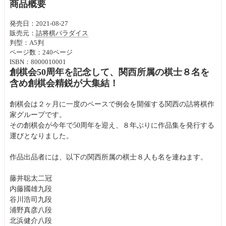
商品概要
発売日：2021-08-27
販売元：
詰将棋パラダイス
判型：A5判
ページ数：240ページ
ISBN：8000010001
創棋会50周年を記念して、関西所属の棋士８名を
含め創棋会精鋭が大集結！
創棋会は２ヶ月に一度のペースで例会を開催する関西の詰将棋作
家グループです。
その創棋会が今年で50周年を迎え、８年ぶりに作品集を発行する
運びとなりました。
作品出品者には、以下の関西所属の棋士８人も名を連ねます。
藤井聡太二冠
内藤國雄九段
谷川浩司九段
浦野真彦八段
北浜健介八段