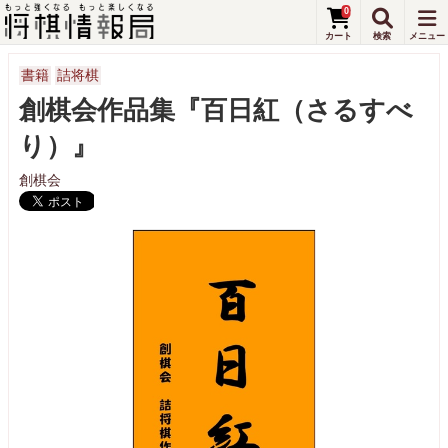
0
書籍
詰将棋
創棋会作品集『百日紅（さるすべ
り）』
創棋会