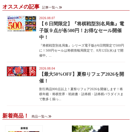
オススメの記事
記事一覧へ
2026.08.07
【６日間限定】『将棋戦型別名局集』電
子版９点が各500円！お得なセール開催
中！
『将棋戦型別名局集』シリーズ電子版が6日間限定で500円
に！500円セールは将棋情報局限定で、8月12日(水)まで開
催中。...
2026.08.04
【最大50%OFF】夏祭りフェア2026を開
催！
割引商品900点以上！夏祭りフェア2026を開催します！将
棋年鑑・将棋世界・戦術書・詰将棋・詰将棋パラダイスま
で数多く揃っ...
新着商品！
商品一覧へ