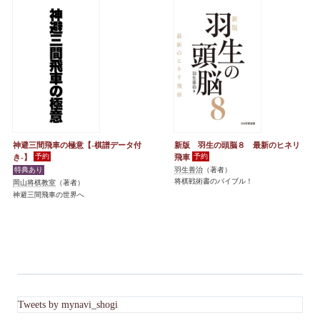
神避三間飛車の極意【-棋譜データ付
新版 羽生の頭脳８ 最新のヒネリ
き-】
飛車
羽生善治
（著者）
将棋戦術書のバイブル！
岡山将棋教室
（著者）
神避三間飛車の世界へ
Tweets by mynavi_shogi