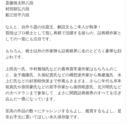
斎藤慎太郎八段
村田顕弘六段
船江恒平六段
なんと、自作５題の出題文、解説文もご本人が執筆！
普段はプロ棋士として指し将棋で活躍する彼らの、詰将棋作家と
しての一面にも注目です。
もちろん、棋士以外の作家陣も詰将棋界に名のとどろく豪華な顔
ぶれです。
上田吉一氏、中村雅哉氏などの看寿賞常連作家はもちろんのこ
と、金子義隆氏、久保紀貴氏などの構想派作家から角建逸氏、水
上仁氏などの好形軽快派まで作風もさまざま。さらに年代も岸本
裕真氏や原田豪氏などの若手作家から柴田昭彦氏、北川明氏など
の大ベテランまで参加して、まさに関西詰将棋界のすべてを注ぎ
込んだ一冊になっています。
至高の作品の数々にチャレンジするもよし、鑑賞するもよし。是
非お手元に置いてほしい永久保存版です。