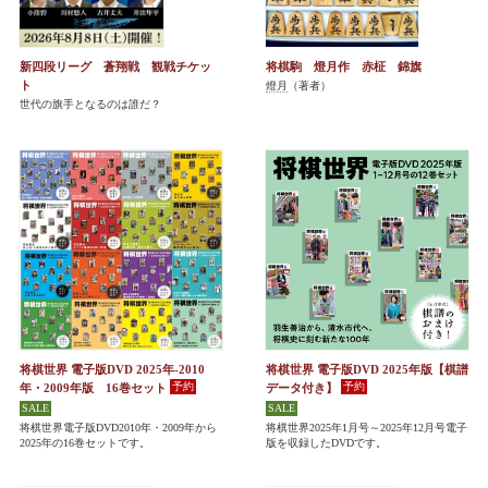
新四段リーグ 蒼翔戦 観戦チケッ
将棋駒 燈月作 赤柾 錦旗
ト
燈月
（著者）
世代の旗手となるのは誰だ？
将棋世界 電子版DVD 2025年-2010
将棋世界 電子版DVD 2025年版【棋譜
年・2009年版 16巻セット
データ付き】
将棋世界電子版DVD2010年・2009年から
将棋世界2025年1月号～2025年12月号電子
2025年の16巻セットです。
版を収録したDVDです。