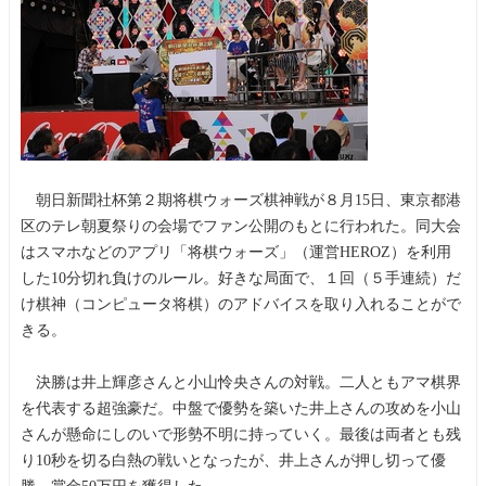
朝日新聞社杯第２期将棋ウォーズ棋神戦が８月15日、東京都港
区のテレ朝夏祭りの会場でファン公開のもとに行われた。同大会
はスマホなどのアプリ「将棋ウォーズ」（運営HEROZ）を利用
した10分切れ負けのルール。好きな局面で、１回（５手連続）だ
け棋神（コンピュータ将棋）のアドバイスを取り入れることがで
きる。
決勝は井上輝彦さんと小山怜央さんの対戦。二人ともアマ棋界
を代表する超強豪だ。中盤で優勢を築いた井上さんの攻めを小山
さんが懸命にしのいで形勢不明に持っていく。最後は両者とも残
り10秒を切る白熱の戦いとなったが、井上さんが押し切って優