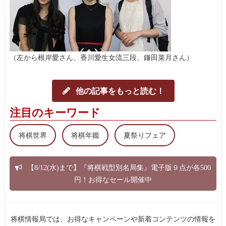
（左から根岸愛さん、香川愛生女流三段、鎌田菜月さん）
他の記事をもっと読む！
注目のキーワード
将棋世界
将棋年鑑
夏祭りフェア
【8/12(水)まで】『将棋戦型別名局集』電子版９点が各500
円！お得なセール開催中
将棋情報局では、お得なキャンペーンや新着コンテンツの情報を