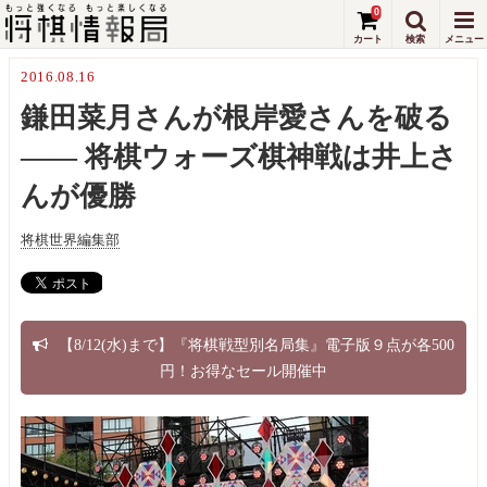
0
2016.08.16
鎌田菜月さんが根岸愛さんを破る
―― 将棋ウォーズ棋神戦は井上さ
んが優勝
将棋世界編集部
【8/12(水)まで】『将棋戦型別名局集』電子版９点が各500
円！お得なセール開催中