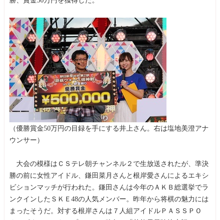
勝、賞金50万円を獲得した。
（優勝賞金50万円の目録を手にする井上さん。右は塩地美澄アナ
ウンサー）
大会の模様はＣＳテレ朝チャンネル２で生放送されたが、準決
勝の前に女性アイドル、鎌田菜月さんと根岸愛さんによるエキシ
ビションマッチが行われた。鎌田さんは今年のＡＫＢ総選挙でラ
ンクインしたＳＫＥ48の人気メンバー。昨年から将棋の魅力には
まったそうだ。対する根岸さんは７人組アイドルＰＡＳＳＰＯ