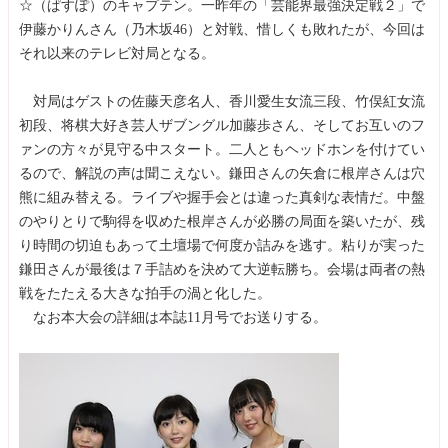
☆（ぱすぽ）のキャプテン。一昨年の「芸能界最強決定戦２」で
伊藤かりんさん（乃木坂46）と対戦、惜しくも敗れたが、今回は
それ以来のテレビ対局となる。
対局はゲストの佐藤天彦名人、香川愛生女流三段、竹俣紅女流
初段、将棋大好き芸人ザブングル加藤歩さん、そしてお互いのフ
ァンの方々が見守る中スタート。二人ともヘッドホンを付けてい
るので、解説の声は聞こえない。鎌田さんの矢倉に根岸さんは穴
熊に組み替える。ライブや握手会とは違った真剣な表情だ。中盤
のやりとりで駒得を収めた根岸さんが必勝の局面を築いたが、残
り時間の切迫もあって土壇場で何度か詰みを逃す。粘りが実った
鎌田さんが最後は７手詰めを決めて大逆転勝ち。会場は両者の熱
戦をたたえる大きな拍手の渦と化した。
なお本大会の詳細は本誌11月号でお送りする。