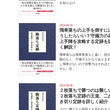
を知らなけ...
2024.06.10
飛車落ちの上手を倒すに
うしたらいい？守備力の
上手陣を攻略する定跡を
く解説！
飛車落ちは飛車香落ちと違い、部
陥がなく、守備力もかなりありま
し飛車がないので攻撃力はそれほ
せん。定...
2024.06.06
２枚落ちで勝つのは難し
２枚落ち定跡の王道、二
き切り定跡を詳しく紹介
プロに勝てたら初段とも言われる