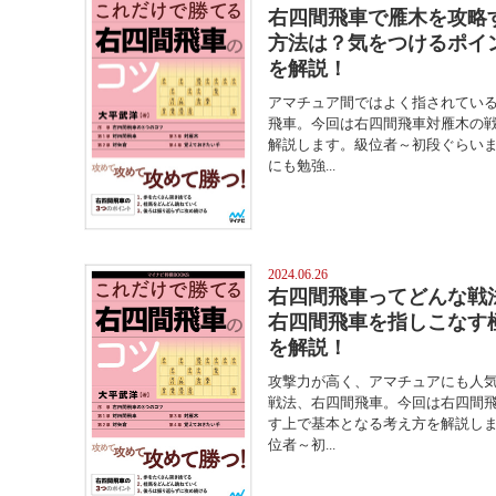
右四間飛車で雁木を攻略
方法は？気をつけるポイ
を解説！
アマチュア間ではよく指されてい
飛車。今回は右四間飛車対雁木の
解説します。級位者～初段ぐらい
にも勉強...
2024.06.26
右四間飛車ってどんな戦
右四間飛車を指しこなす
を解説！
攻撃力が高く、アマチュアにも人
戦法、右四間飛車。今回は右四間
す上で基本となる考え方を解説し
位者～初...