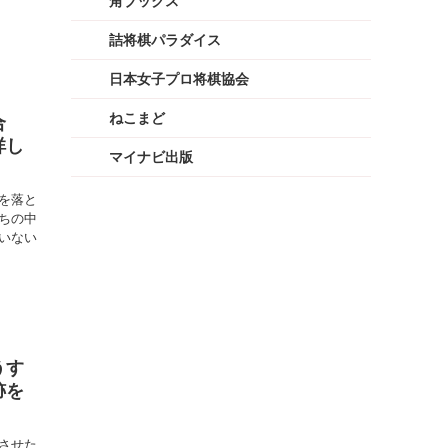
角ブックス
詰将棋パラダイス
日本女子プロ将棋協会
ねこまど
合
詳し
マイナビ出版
を落と
ちの中
いない
うす
跡を
させた