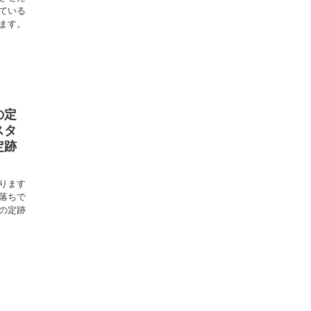
ている
ます。
の定
スタ
定跡
ります
落ちで
の定跡