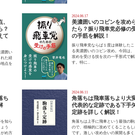
2024.06.17
点、
美濃囲いのコビンを攻め
ら？
たら？振り飛車党必修の
えて
の手筋を解説！
振り飛車党ならば１度は体験したこ
る美濃囲いのコビン攻め。今回は、
美濃囲い
攻めを受ける技を次の一手形式で解
された経
す。特に...
の地点を
2024.06.11
落ち
角落ちは飛車落ちより大
解
代表的な定跡である下手
定跡を詳しく解説！
跡を知ら
角落ちは上手に飛車という最強の駒
しょう
ので、積極的に攻めてくることもし
とがめ方
です。激しい攻め合いの展開も多く