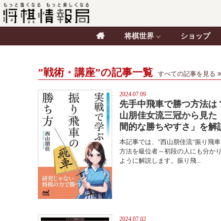
将棋世界
ショップ
”戦術・講座”の記事一覧
すべての記事を見る
2024.07.09
先手中飛車で勝つ方法は
山朋佳女流三冠から見た
間的な勝ちやすさ」を解
本記事では、"西山朋佳流"振り飛
方法を級位者～初段の人にも分か
ように解説します。振り飛...
2024.07.02