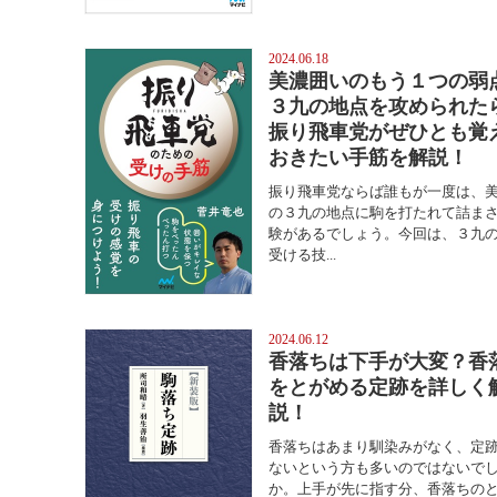
2024.06.18
美濃囲いのもう１つの弱
３九の地点を攻められた
振り飛車党がぜひとも覚
おきたい手筋を解説！
振り飛車党ならば誰もが一度は、
の３九の地点に駒を打たれて詰ま
験があるでしょう。今回は、３九
受ける技...
2024.06.12
香落ちは下手が大変？香
をとがめる定跡を詳しく
説！
香落ちはあまり馴染みがなく、定
ないという方も多いのではないで
か。上手が先に指す分、香落ちの