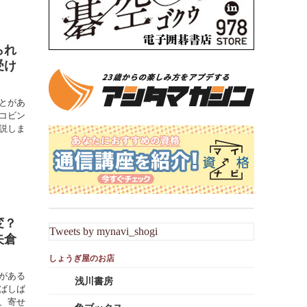
られ
受け
とがあ
コビン
説しま
変？
Tweets by mynavi_shogi
矢倉
がある
浅川書房
ばしば
、寄せ