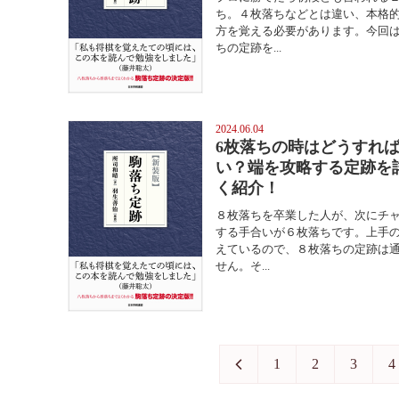
ち。４枚落ちなどとは違い、本格
方を覚える必要があります。今回
ちの定跡を...
2024.06.04
6枚落ちの時はどうすれ
い？端を攻略する定跡を
く紹介！
８枚落ちを卒業した人が、次にチ
する手合いが６枚落ちです。上手
えているので、８枚落ちの定跡は
せん。そ...
1
2
3
4