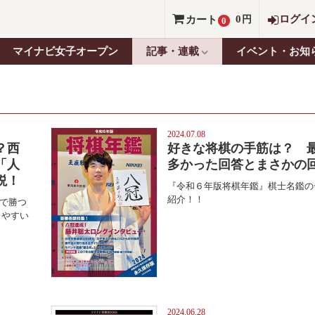
0
ログイ
カート
円
0
マイナビ女子オープン
記事・連載
イベント・お知
2024.07.08
？西
好きな将棋の手筋は？ 
「人
多かった回答とまさかの
説！
『令和６年版将棋年鑑』棋士名鑑の
紹介！！
車で勝つ
りやすい
2024.06.28