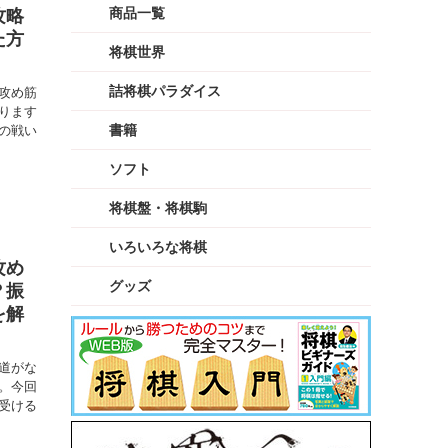
攻略
商品一覧
た方
将棋世界
詰将棋パラダイス
攻め筋
ります
の戦い
書籍
ソフト
将棋盤・将棋駒
いろいろな将棋
攻め
グッズ
？振
を解
道がな
。今回
受ける