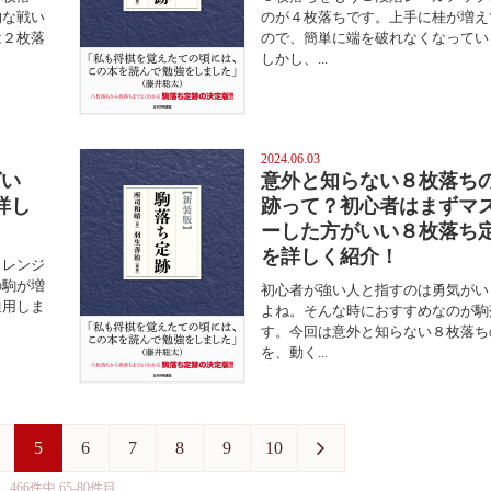
的な戦い
のが４枚落ちです。上手に桂が増え
は２枚落
ので、簡単に端を破れなくなってい
しかし、...
2024.06.03
ばい
意外と知らない８枚落ち
詳し
跡って？初心者はまずマ
ーした方がいい８枚落ち
を詳しく紹介！
ャレンジ
の駒が増
初心者が強い人と指すのは勇気がい
通用しま
よね。そんな時におすすめなのが駒
す。今回は意外と知らない８枚落ち
を、動く...
5
6
7
8
9
10
466件中 65-80件目