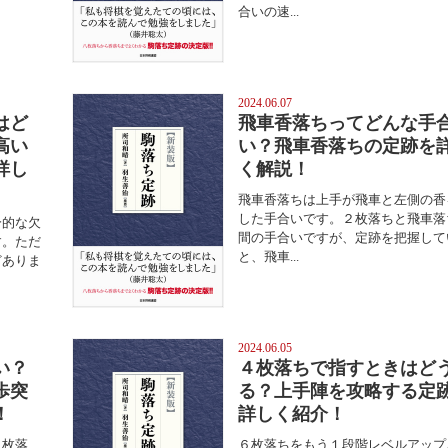
合いの速...
2024.06.07
はど
飛車香落ちってどんな手
高い
い？飛車香落ちの定跡を
詳し
く解説！
飛車香落ちは上手が飛車と左側の香
した手合いです。２枚落ちと飛車落
分的な欠
間の手合いですが、定跡を把握して
す。ただ
と、飛車...
どありま
2024.06.05
い？
４枚落ちで指すときはど
歩突
る？上手陣を攻略する定
！
詳しく紹介！
２枚落
６枚落ちをもう１段階レベルアップ