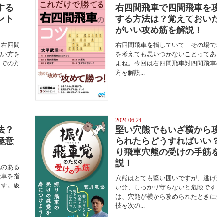
する
右四間飛車で四間飛車を
ント
する方法は？覚えておい
がいい攻め筋を解説！
る右四間
右四間飛車を指していて、その場で
戦い方を
を考えても思いつかないことってあ
までの方
よね。今回は右四間飛車対四間飛車
方を解説...
2024.06.24
法？
堅い穴熊でもいざ横から
極意
られたらどうすればいい
り飛車穴熊の受けの手筋
説！
気のある
飛車を指
穴熊はとても堅い囲いですが、逃げ
ます。級
い分、しっかり守らないと危険です
は、穴熊が横から攻められたときに
技を次の...