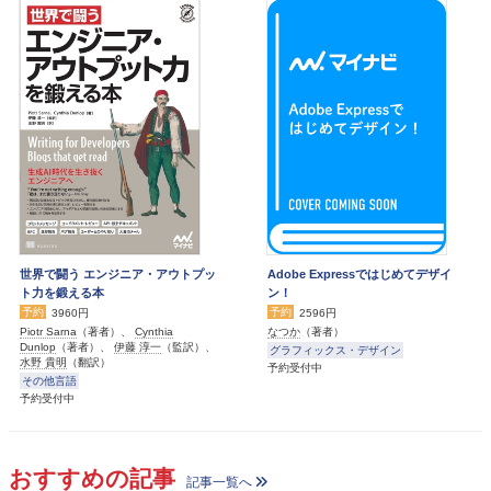
世界で闘う エンジニア・アウトプッ
Adobe Expressではじめてデザイ
ト力を鍛える本
ン！
予約
予約
3960円
2596円
Piotr Sarna
（著者）、
Cynthia
なつか
（著者）
Dunlop
（著者）、
伊藤 淳一
（監訳）、
グラフィックス・デザイン
水野 貴明
（翻訳）
予約受付中
その他言語
予約受付中
おすすめの記事
記事一覧へ