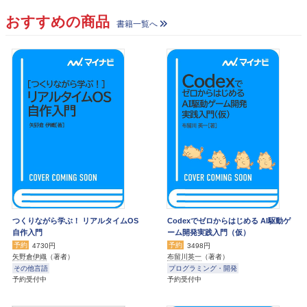
おすすめの商品
書籍一覧へ
つくりながら学ぶ！ リアルタイムOS
Codexでゼロからはじめる AI駆動ゲ
自作入門
ーム開発実践入門（仮）
予約
予約
4730円
3498円
矢野倉伊織
（著者）
布留川英一
（著者）
その他言語
プログラミング・開発
予約受付中
予約受付中