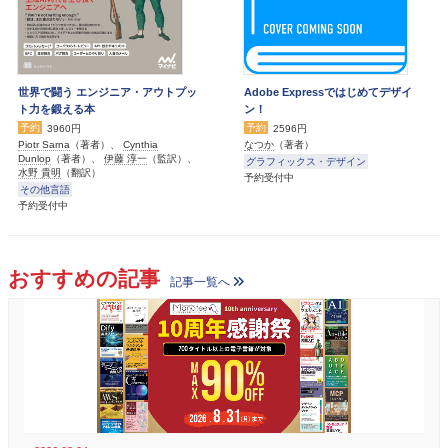
世界で闘う エンジニア・アウトプッ
Adobe Expressではじめてデザイ
ト力を鍛える本
ン！
予約
予約
3960円
2596円
Piotr Sarna
（著者）、
Cynthia
なつか
（著者）
Dunlop
（著者）、
伊藤 淳一
（監訳）、
グラフィックス・デザイン
水野 貴明
（翻訳）
予約受付中
その他言語
予約受付中
おすすめの記事
記事一覧へ