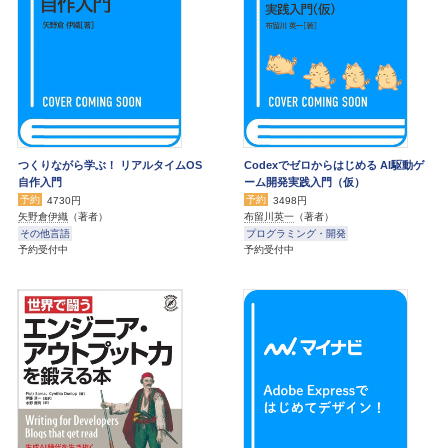
つくりながら学ぶ！ リアルタイムOS
Codexでゼロからはじめる AI駆動ゲ
自作入門
ーム開発実践入門（仮）
予約
予約
4730円
3498円
矢野倉伊織
（著者）
布留川英一
（著者）
その他言語
プログラミング・開発
予約受付中
予約受付中