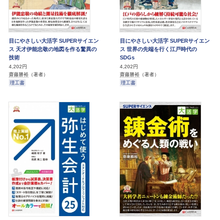
目にやさしい大活字 SUPERサイエン
目にやさしい大活字 SUPERサイエン
ス 天才伊能忠敬の地図を作る驚異の
ス 世界の先端を行く江戸時代の
技術
SDGs
4,202円
4,202円
齋藤勝裕
（著者）
齋藤勝裕
（著者）
理工書
理工書