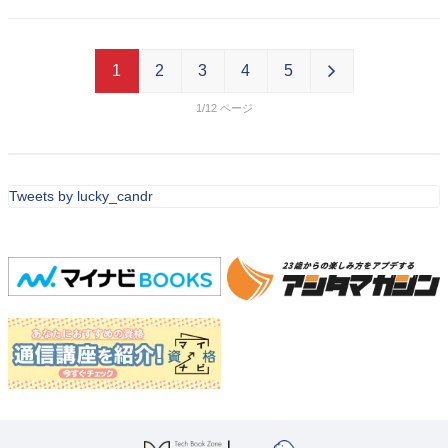
1
2
3
4
5
1/12
Tweets by lucky_candr