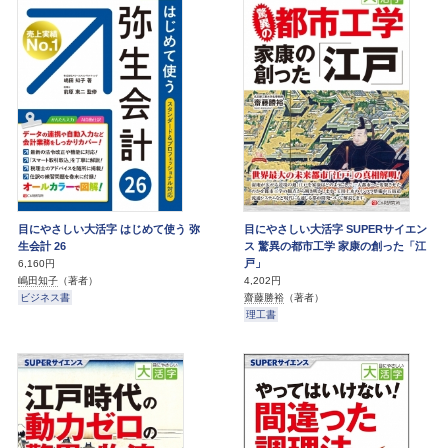
目にやさしい大活字 はじめて使う 弥
目にやさしい大活字 SUPERサイエン
生会計 26
ス 驚異の都市工学 家康の創った「江
戸」
6,160円
嶋田知子
（著者）
4,202円
ビジネス書
齋藤勝裕
（著者）
理工書