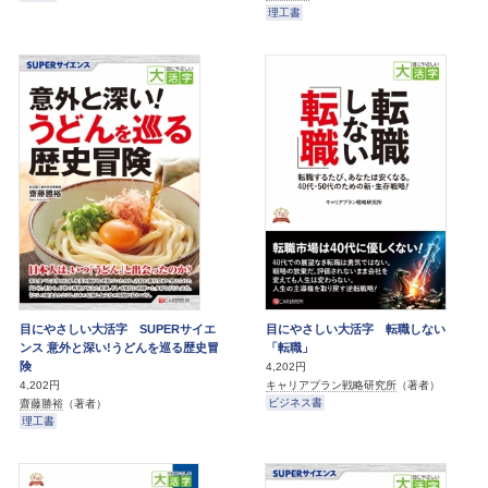
理工書
目にやさしい大活字 SUPERサイエ
目にやさしい大活字 転職しない
ンス 意外と深い!うどんを巡る歴史冒
「転職」
険
4,202円
キャリアプラン戦略研究所
（著者）
4,202円
ビジネス書
齋藤勝裕
（著者）
理工書