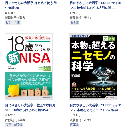
目にやさしい大活字 はじめて使う 弥
目にやさしい大活字 SUPERサイエ
生会計 25
ンス 錬金術をめぐる人類の戦い
6,160円
4,202円
嶋田知子
（著者）
齋藤勝裕
（著者）
ビジネス書
理工書
目にやさしい大活字 教えて吹田先
目にやさしい大活字 SUPERサイエ
生！ 18歳からはじめる新NISA
ンス 本物を超えるニセモノの科学
4,202円
4,202円
吹田朝子
（著者）
齋藤勝裕
（著者）
実用・雑学書
理工書