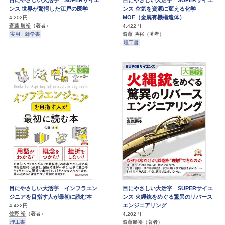
ンス 世界が驚愕した江戸の医学
ンス 空気を資源に変える化学
MOF（金属有機構造体）
4,202円
齋藤 勝裕
（著者）
4,422円
実用・雑学書
齋藤 勝裕
（著者）
理工書
目にやさしい大活字 インフラエン
目にやさしい大活字 SUPERサイエ
ジニアを目指す人が最初に読む本
ンス 火縄銃をめぐる驚異のリバース
エンジニアリング
4,422円
佐野 裕
（著者）
4,202円
理工書
齋藤勝裕
（著者）