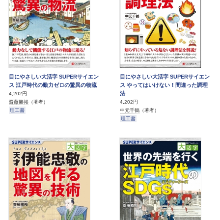
目にやさしい大活字 SUPERサイエン
目にやさしい大活字 SUPERサイエン
ス 江戸時代の動力ゼロの驚異の物流
ス やってはいけない！間違った調理
法
4,202円
齋藤勝裕
（著者）
4,202円
理工書
中元千鶴
（著者）
理工書