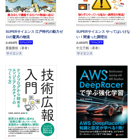
SUPERサイエンス 江戸時代の動力ゼ
SUPERサイエンス やってはいけな
ロの驚異の物流
い！間違った調理法
50%OFF
70%OFF
2,453円
2,453円
齋藤勝裕
（著者）
中元千鶴
（著者）
サイエンス
サイエンス