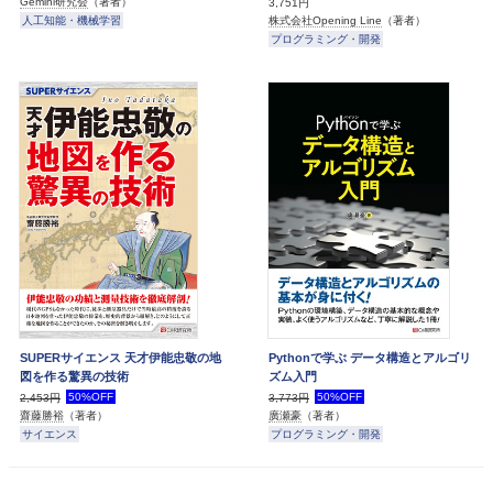
Gemini研究会
（著者）
3,751円
人工知能・機械学習
株式会社Opening Line
（著者）
プログラミング・開発
SUPERサイエンス 天才伊能忠敬の地
Pythonで学ぶ データ構造とアルゴリ
図を作る驚異の技術
ズム入門
50%OFF
50%OFF
2,453円
3,773円
齋藤勝裕
（著者）
廣瀬豪
（著者）
サイエンス
プログラミング・開発