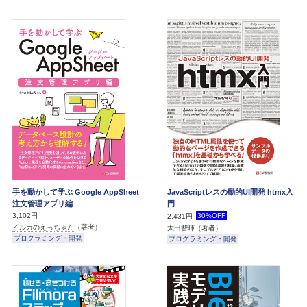
手を動かして学ぶ Google AppSheet
JavaScriptレスの動的UI開発 htmx入
注文管理アプリ編
門
3,102円
30%OFF
2,431円
イルカのえっちゃん
（著者）
太田智暉
（著者）
プログラミング・開発
プログラミング・開発