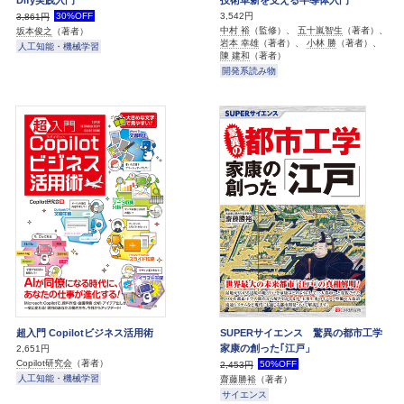
30%OFF
3,542円
3,861円
中村 裕
（監修）、
五十嵐智生
（著者）、
坂本俊之
（著者）
岩本 幸雄
（著者）、
小林 勝
（著者）、
人工知能・機械学習
陳 建和
（著者）
開発系読み物
超入門 Copilotビジネス活用術
SUPERサイエンス 驚異の都市工学
家康の創った｢江戸」
2,651円
Copilot研究会
（著者）
50%OFF
2,453円
人工知能・機械学習
齋藤勝裕
（著者）
サイエンス