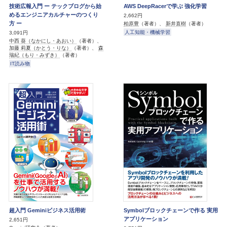
技術広報入門 ー テックブログから始
AWS DeepRacerで学ぶ 強化学習
めるエンジニアカルチャーのつくり
2,662円
方 ー
柏原豊
（著者）、
新井直樹
（著者）
人工知能・機械学習
3,091円
中西 葵（なかにし・あおい）
（著者）、
加藤 莉夏（かとう・りな）
（著者）、
森
瑞紀（もり・みずき）
（著者）
IT読み物
超入門 Geminiビジネス活用術
Symbolブロックチェーンで作る 実用
アプリケーション
2,651円