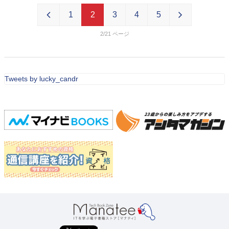
1
2
3
4
5
2/21
Tweets by lucky_candr