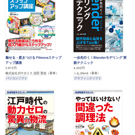
魅せる・惹きつける Filmoraステップ
一歩先行く！Blenderモデリング 実
アップ講座
践テクニック
2,871円
4,202円
株式会社JOYボイス 信田 晋佑
（著者）
へも.blend
（著者）
パソコンソフト
グラフィックソフト