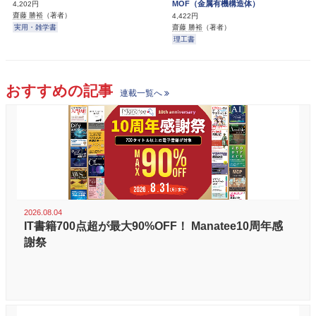
MOF（金属有機構造体）
4,202円
齋藤 勝裕
（著者）
4,422円
実用・雑学書
齋藤 勝裕
（著者）
理工書
おすすめの記事
連載一覧へ
2026.08.04
IT書籍700点超が最大90%OFF！ Manatee10周年感
謝祭