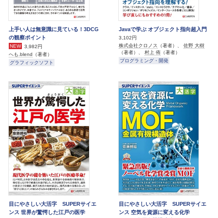
上手い人は無意識に見ている！3DCG
Javaで学ぶ オブジェクト指向超入門
の観察ポイント
3,102円
株式会社クロノス
（著者）、
佐野 大樹
NEW
3,982円
（著者）、
村上 侑
（著者）
へも.blend
（著者）
プログラミング・開発
グラフィックソフト
目にやさしい大活字 SUPERサイエ
目にやさしい大活字 SUPERサイエ
ンス 世界が驚愕した江戸の医学
ンス 空気を資源に変える化学