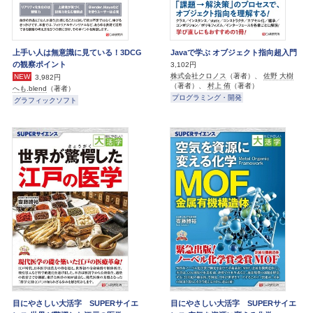
上手い人は無意識に見ている！3DCG
Javaで学ぶ オブジェクト指向超入門
の観察ポイント
3,102円
株式会社クロノス
（著者）、
佐野 大樹
NEW
3,982円
（著者）、
村上 侑
（著者）
へも.blend
（著者）
プログラミング・開発
グラフィックソフト
目にやさしい大活字 SUPERサイエ
目にやさしい大活字 SUPERサイエ