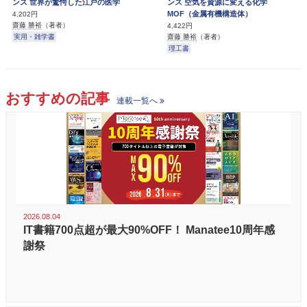
ンス 世界が驚愕した江戸の医学
ンス 空気を資源に変える化学
MOF（金属有機構造体）
4,202円
齋藤 勝裕
（著者）
4,422円
実用・雑学書
齋藤 勝裕
（著者）
理工書
おすすめの記事
連載一覧へ
2026.08.04
IT書籍700点超が最大90%OFF！ Manatee10周年感
謝祭