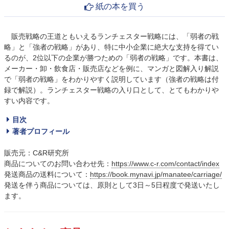
紙の本を買う
販売戦略の王道ともいえるランチェスター戦略には、「弱者の戦
略」と「強者の戦略」があり、特に中小企業に絶大な支持を得てい
るのが、2位以下の企業が勝つための「弱者の戦略」です。本書は、
メーカー・卸・飲食店・販売店などを例に、マンガと図解入り解説
で「弱者の戦略」をわかりやすく説明しています（強者の戦略は付
録で解説）。ランチェスター戦略の入り口として、とてもわかりや
すい内容です。
目次
著者プロフィール
販売元：C&R研究所
商品についてのお問い合わせ先：
https://www.c-r.com/contact/index
発送商品の送料について：
https://book.mynavi.jp/manatee/carriage/
発送を伴う商品については、原則として3日～5日程度で発送いたし
ます。