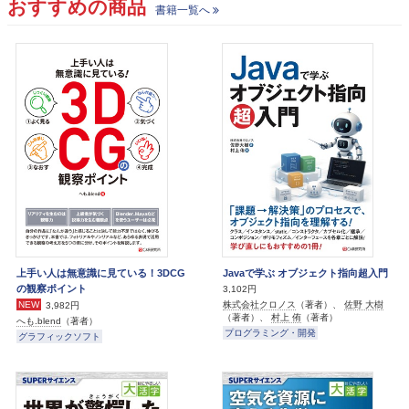
おすすめの商品
書籍一覧へ
上手い人は無意識に見ている！3DCG
Javaで学ぶ オブジェクト指向超入門
の観察ポイント
3,102円
株式会社クロノス
（著者）、
佐野 大樹
NEW
3,982円
（著者）、
村上 侑
（著者）
へも.blend
（著者）
プログラミング・開発
グラフィックソフト