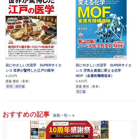
目にやさしい大活字 SUPERサイエ
目にやさしい大活字 SUPERサイエ
ンス 世界が驚愕した江戸の医学
ンス 空気を資源に変える化学
MOF（金属有機構造体）
4,202円
齋藤 勝裕
（著者）
4,422円
実用・雑学書
齋藤 勝裕
（著者）
理工書
おすすめの記事
連載一覧へ