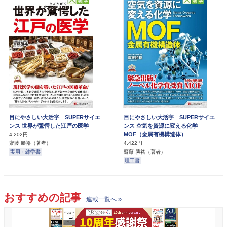
目にやさしい大活字 SUPERサイエ
目にやさしい大活字 SUPERサイエ
ンス 世界が驚愕した江戸の医学
ンス 空気を資源に変える化学
MOF（金属有機構造体）
4,202円
齋藤 勝裕
（著者）
4,422円
実用・雑学書
齋藤 勝裕
（著者）
理工書
おすすめの記事
連載一覧へ