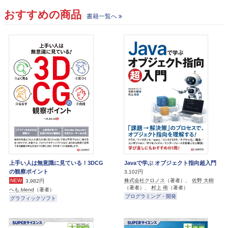
おすすめの商品
書籍一覧へ
上手い人は無意識に見ている！3DCG
Javaで学ぶ オブジェクト指向超入門
の観察ポイント
3,102円
株式会社クロノス
（著者）、
佐野 大樹
NEW
3,982円
（著者）、
村上 侑
（著者）
へも.blend
（著者）
プログラミング・開発
グラフィックソフト