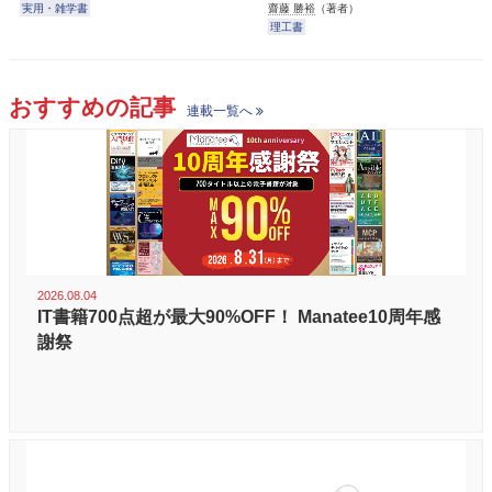
実用・雑学書
齋藤 勝裕
（著者）
理工書
おすすめの記事
連載一覧へ
2026.08.04
IT書籍700点超が最大90%OFF！ Manatee10周年感
謝祭