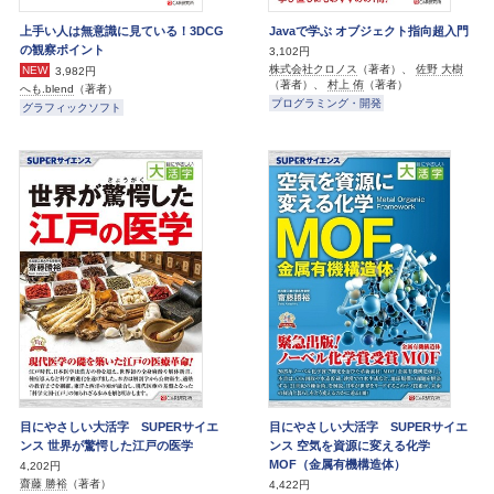
上手い人は無意識に見ている！3DCG
Javaで学ぶ オブジェクト指向超入門
の観察ポイント
3,102円
株式会社クロノス
（著者）、
佐野 大樹
NEW
3,982円
（著者）、
村上 侑
（著者）
へも.blend
（著者）
プログラミング・開発
グラフィックソフト
目にやさしい大活字 SUPERサイエ
目にやさしい大活字 SUPERサイエ
ンス 世界が驚愕した江戸の医学
ンス 空気を資源に変える化学
MOF（金属有機構造体）
4,202円
齋藤 勝裕
（著者）
4,422円