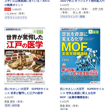
上手い人は無意識に見ている！3DCG
Javaで学ぶ オブジェクト指向超入門
の観察ポイント
3,102円
株式会社クロノス
（著者）、
佐野 大樹
NEW
3,982円
（著者）、
村上 侑
（著者）
へも.blend
（著者）
プログラミング・開発
グラフィックソフト
目にやさしい大活字 SUPERサイエ
目にやさしい大活字 SUPERサイエ
ンス 世界が驚愕した江戸の医学
ンス 空気を資源に変える化学
MOF（金属有機構造体）
4,202円
齋藤 勝裕
（著者）
4,422円
実用・雑学書
齋藤 勝裕
（著者）
理工書