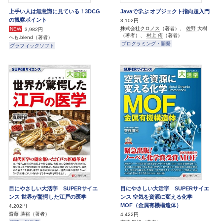
上手い人は無意識に見ている！3DCG
Javaで学ぶ オブジェクト指向超入門
の観察ポイント
3,102円
株式会社クロノス
（著者）、
佐野 大樹
NEW
3,982円
（著者）、
村上 侑
（著者）
へも.blend
（著者）
プログラミング・開発
グラフィックソフト
目にやさしい大活字 SUPERサイエ
目にやさしい大活字 SUPERサイエ
ンス 世界が驚愕した江戸の医学
ンス 空気を資源に変える化学
MOF（金属有機構造体）
4,202円
齋藤 勝裕
（著者）
4,422円