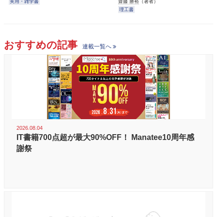
実用・雑学書
齋藤 勝裕
（著者）
理工書
おすすめの記事
連載一覧へ
2026.08.04
IT書籍700点超が最大90%OFF！ Manatee10周年感
謝祭