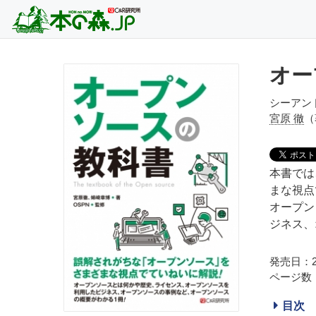
オー
シーアン
宮原 徹
（
本書では
まな視点
オープン
ジネス、
発売日：20
ページ数：
目次