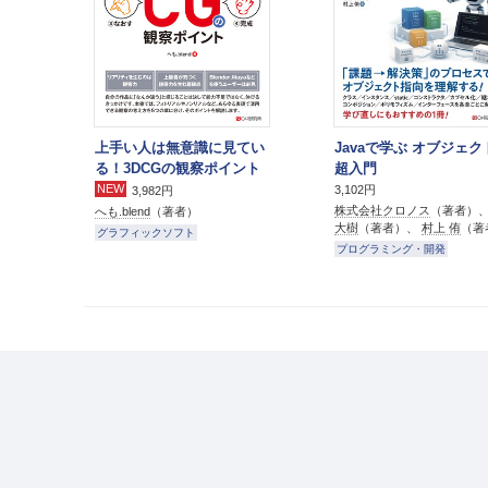
上手い人は無意識に見てい
Javaで学ぶ オブジェ
る！3DCGの観察ポイント
超入門
NEW
3,102円
3,982円
株式会社クロノス
（著者）
へも.blend
（著者）
大樹
（著者）、
村上 侑
（著
グラフィックソフト
プログラミング・開発