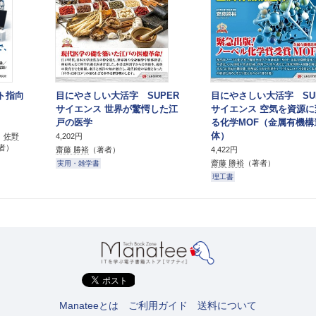
クト指向
目にやさしい大活字 SUPER
目にやさしい大活字 SU
サイエンス 世界が驚愕した江
サイエンス 空気を資源に
戸の医学
る化学MOF（金属有機構
体）
、
佐野
4,202円
者）
齋藤 勝裕
（著者）
4,422円
齋藤 勝裕
（著者）
実用・雑学書
理工書
Manateeとは
ご利用ガイド
送料について