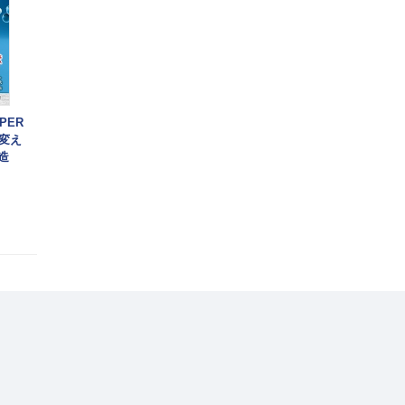
PER
変え
造