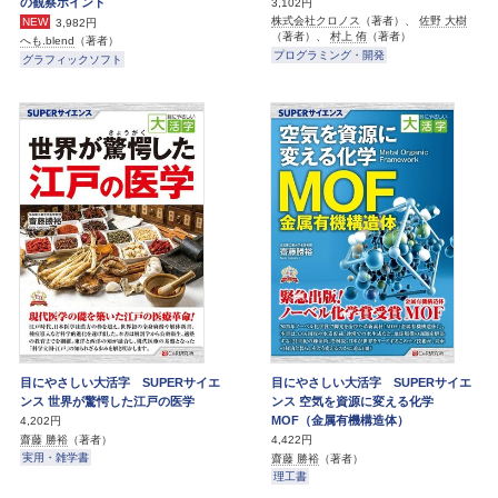
の観察ポイント
3,102円
株式会社クロノス
（著者）、
佐野 大樹
NEW
3,982円
（著者）、
村上 侑
（著者）
へも.blend
（著者）
プログラミング・開発
グラフィックソフト
目にやさしい大活字 SUPERサイエ
目にやさしい大活字 SUPERサイエ
ンス 世界が驚愕した江戸の医学
ンス 空気を資源に変える化学
MOF（金属有機構造体）
4,202円
齋藤 勝裕
（著者）
4,422円
実用・雑学書
齋藤 勝裕
（著者）
理工書