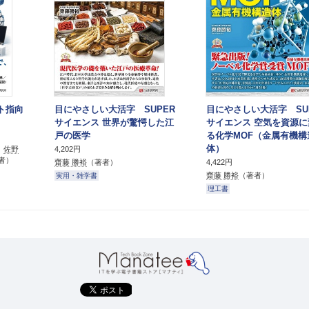
クト指向
目にやさしい大活字 SUPER
目にやさしい大活字 SU
サイエンス 世界が驚愕した江
サイエンス 空気を資源に
戸の医学
る化学MOF（金属有機構
体）
、
佐野
4,202円
者）
齋藤 勝裕
（著者）
4,422円
齋藤 勝裕
（著者）
実用・雑学書
理工書