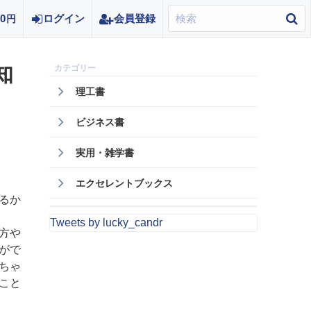
0
ログイン
会員登録
円
知
理工書
ビジネス書
実用・雑学書
エクセレントブックス
るか
Tweets by lucky_candr
方や
がで
ちゃ
こと