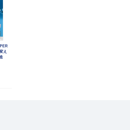
PER
変え
造