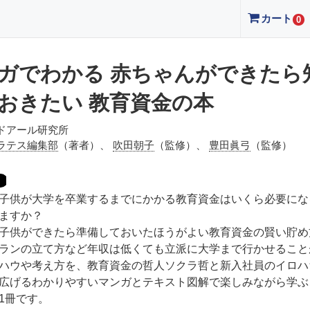
カート
0
ガでわかる 赤ちゃんができたら
おきたい 教育資金の本
ドアール研究所
ラテス編集部
（著者）、
吹田朝子
（監修）、
豊田眞弓
（監修）
子供が大学を卒業するまでにかかる教育資金はいくら必要にな
ますか？
子供ができたら準備しておいたほうがよい教育資金の賢い貯め
ランの立て方など年収は低くても立派に大学まで行かせること
ハウや考え方を、教育資金の哲人ソクラ哲と新入社員のイロハ
広げるわかりやすいマンガとテキスト図解で楽しみながら学ぶ
1冊です。