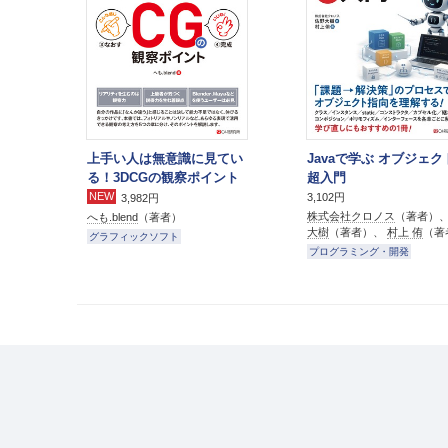
上手い人は無意識に見てい
Javaで学ぶ オブジェ
る！3DCGの観察ポイント
超入門
NEW
3,102円
3,982円
株式会社クロノス
（著者）
へも.blend
（著者）
大樹
（著者）、
村上 侑
（著
グラフィックソフト
プログラミング・開発