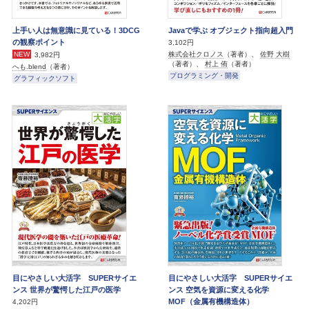
上手い人は無意識に見ている！3DCG
Javaで学ぶ オブジェクト指向超入門
の観察ポイント
3,102円
株式会社クロノス
（著者）、
佐野 大樹
NEW
3,982円
（著者）、
村上 侑
（著者）
へも.blend
（著者）
プログラミング・開発
グラフィックソフト
目にやさしい大活字 SUPERサイエ
目にやさしい大活字 SUPERサイエ
ンス 世界が驚愕した江戸の医学
ンス 空気を資源に変える化学
MOF（金属有機構造体）
4,202円