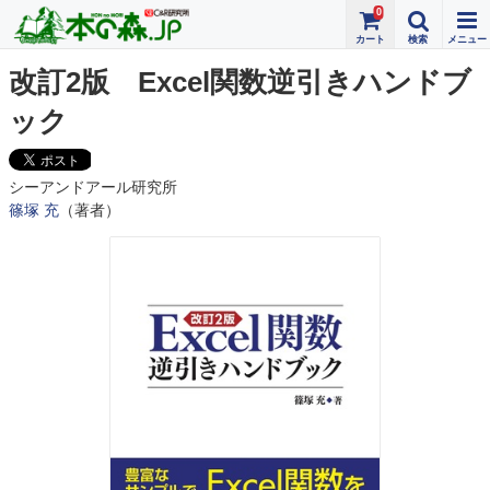
0
改訂2版 Excel関数逆引きハンドブ
ック
シーアンドアール研究所
篠塚 充
（著者）