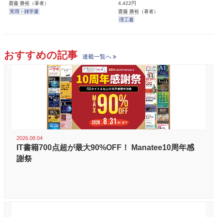
齋藤 勝裕
（著者）
4,422円
実用・雑学書
齋藤 勝裕
（著者）
理工書
おすすめの記事
連載一覧へ
2026.08.04
IT書籍700点超が最大90%OFF！ Manatee10周年感
謝祭