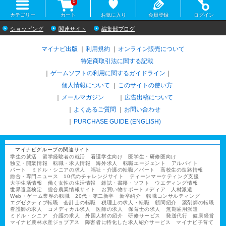
0
カテゴリー
カート
お気に入り
会員登録
ログイン
ショッピング
関連サイト
編集部ブログ
マイナビ出版
利用規約
オンライン販売について
特定商取引法に関する記載
ゲームソフトの利用に関するガイドライン
｜
個人情報について
このサイトの使い方
メールマガジン
広告出稿について
よくあるご質問
お問い合わせ
PURCHASE GUIDE (ENGLISH)
マイナビグループの関連サイト
学生の就活
留学経験者の就活
看護学生向け
医学生・研修医向け
独立・開業情報
転職・求人情報
海外求人
転職エージェント
アルバイト
パート
ミドル・シニアの求人
福祉・介護の転職／パート
高校生の進路情報
総合・専門ニュース
10代のチャレンジサイト
ティーンマーケティング支援
大学生活情報
働く女性の生活情報
雑誌・書籍・ソフト
ウエディング情報
世界遺産検定
総合農業情報サイト
お買い物サポートメディア
人材派遣
Web・ゲーム業界の転職
20代・第二新卒
新卒紹介
転職コンサルティング
エグゼクティブ転職
会計士の転職
税理士の求人・転職
顧問紹介
薬剤師の転職
看護師の求人
コメディカル求人
医師の求人
保育士の求人
無期雇用派遣
ミドル・シニア
介護の求人
外国人材の紹介
研修サービス
発送代行
健康経営
マイナビ農林水産ジョブアス
障害者に特化した求人紹介サービス
マイナビ子育て