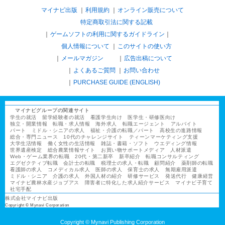
マイナビ出版
利用規約
オンライン販売について
特定商取引法に関する記載
ゲームソフトの利用に関するガイドライン
｜
個人情報について
このサイトの使い方
メールマガジン
広告出稿について
よくあるご質問
お問い合わせ
PURCHASE GUIDE (ENGLISH)
マイナビグループの関連サイト
学生の就活
留学経験者の就活
看護学生向け
医学生・研修医向け
独立・開業情報
転職・求人情報
海外求人
転職エージェント
アルバイト
パート
ミドル・シニアの求人
福祉・介護の転職／パート
高校生の進路情報
総合・専門ニュース
10代のチャレンジサイト
ティーンマーケティング支援
大学生活情報
働く女性の生活情報
雑誌・書籍・ソフト
ウエディング情報
世界遺産検定
総合農業情報サイト
お買い物サポートメディア
人材派遣
Web・ゲーム業界の転職
20代・第二新卒
新卒紹介
転職コンサルティング
エグゼクティブ転職
会計士の転職
税理士の求人・転職
顧問紹介
薬剤師の転職
看護師の求人
コメディカル求人
医師の求人
保育士の求人
無期雇用派遣
ミドル・シニア
介護の求人
外国人材の紹介
研修サービス
発送代行
健康経営
マイナビ農林水産ジョブアス
障害者に特化した求人紹介サービス
マイナビ子育て
社宅手配
株式会社マイナビ出版
Copyright © Mynavi Corporation
Copyright © Mynavi Publishing Corporation