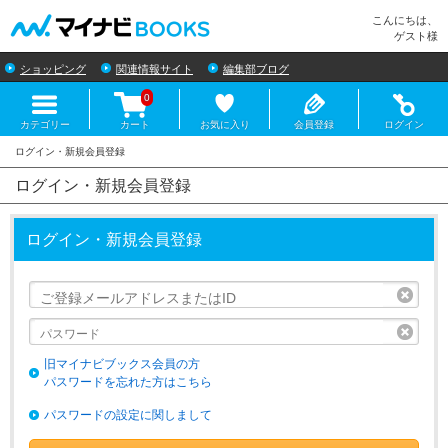
マイナビBOOKS
こんにちは、
ゲスト様
ショッピング
関連情報サイト
編集部ブログ
0
カテゴリー
カート
お気に入り
会員登録
ログイン
ログイン・新規会員登録
ログイン・新規会員登録
リセ
リセ
旧マイナビブックス会員の方
パスワードを忘れた方はこちら
パスワードの設定に関しまして