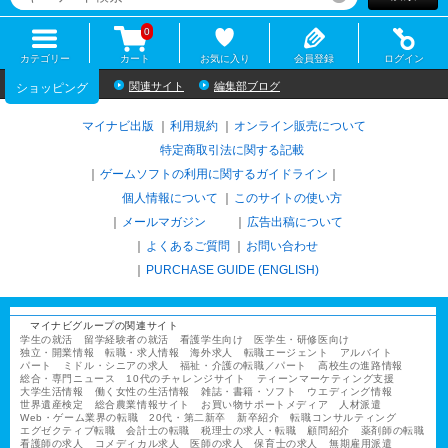
0
カテゴリー
カート
お気に入り
会員登録
ログイン
関連サイト
編集部ブログ
ショッピング
マイナビ出版
利用規約
オンライン販売について
特定商取引法に関する記載
ゲームソフトの利用に関するガイドライン
｜
個人情報について
このサイトの使い方
メールマガジン
広告出稿について
よくあるご質問
お問い合わせ
PURCHASE GUIDE (ENGLISH)
マイナビグループの関連サイト
学生の就活
留学経験者の就活
看護学生向け
医学生・研修医向け
独立・開業情報
転職・求人情報
海外求人
転職エージェント
アルバイト
パート
ミドル・シニアの求人
福祉・介護の転職／パート
高校生の進路情報
総合・専門ニュース
10代のチャレンジサイト
ティーンマーケティング支援
大学生活情報
働く女性の生活情報
雑誌・書籍・ソフト
ウエディング情報
世界遺産検定
総合農業情報サイト
お買い物サポートメディア
人材派遣
Web・ゲーム業界の転職
20代・第二新卒
新卒紹介
転職コンサルティング
エグゼクティブ転職
会計士の転職
税理士の求人・転職
顧問紹介
薬剤師の転職
看護師の求人
コメディカル求人
医師の求人
保育士の求人
無期雇用派遣