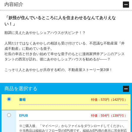
内容紹介
「妖怪が住んでいるところに人を住まわせるなんてありえな
い！」
順調に見えたあやかしシェアハウスが大ピンチ！？
人間だけではなくあやかしの相談も受け付けている、不思議な不動産屋『井
成不動産』に勤めている亜子。
社長の幸吉と付き合い始めて幸せな亜子のもとに漫画家押井アンニのアシス
タントの西宮が訪れ、彼にあやかしシェアハウスを勧めるが――？
こっそり人とあやかしが共存する町の、不動産屋ストーリー第3弾！
商品を選択する
書籍
特価：570円（142円引）
EPUB
特価：554円（139円引）
※ご購入後、「マイページ」からファイルをダウンロードしてください。
※当商品は縦組みリフロー型のEPUBです。縦組みEPUBの表示に完全対応