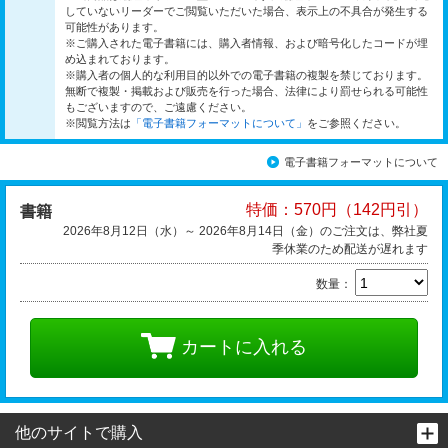
していないリーダーでご閲覧いただいた場合、表示上の不具合が発生する
可能性があります。
※ご購入された電子書籍には、購入者情報、および暗号化したコードが埋
め込まれております。
※購入者の個人的な利用目的以外での電子書籍の複製を禁じております。
無断で複製・掲載および販売を行った場合、法律により罰せられる可能性
もございますので、ご遠慮ください。
※閲覧方法は
「電子書籍フォーマットについて」
をご参照ください。
電子書籍フォーマットについて
特価：570円（142円引）
書籍
2026年8月12日（水）～ 2026年8月14日（金）のご注文は、弊社夏
季休業のため配送が遅れます
数量：
カートに入れる
他のサイトで購入