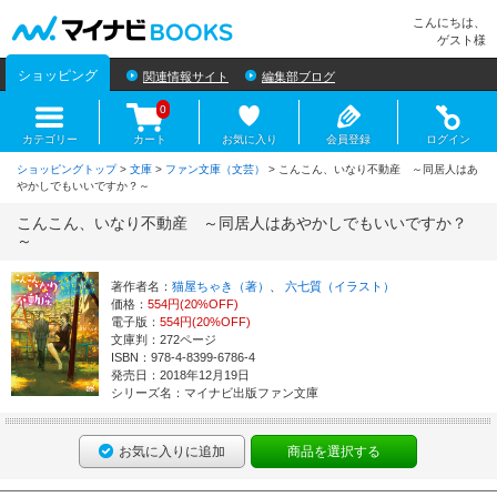
マイナビBOOKS
こんにちは、
ゲスト様
ショッピング
関連情報サイト
編集部ブログ
0
カテゴリー
カート
お気に入り
会員登録
ログイン
ショッピングトップ
>
文庫
>
ファン文庫（文芸）
> こんこん、いなり不動産 ～同居人はあ
やかしでもいいですか？～
こんこん、いなり不動産 ～同居人はあやかしでもいいですか？
～
著作者名：
猫屋ちゃき（著）
、
六七質（イラスト）
価格：
554円(20%OFF)
電子版：
554円(20%OFF)
文庫判：272ページ
ISBN：978-4-8399-6786-4
発売日：2018年12月19日
シリーズ名：マイナビ出版ファン文庫
お気に入りに追加
商品を選択する