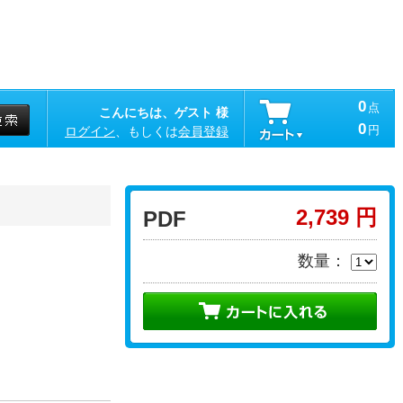
0
点
こんにちは、ゲスト 様
0
円
ログイン
、もしくは
会員登録
2,739 円
PDF
数量：