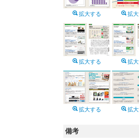
拡大する
拡大
拡大する
拡大
拡大する
拡大
備考