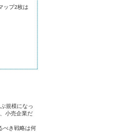
マップ2枚は
。
並ぶ規模になっ
て、小売企業だ
るべき戦略は何