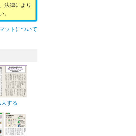
、法律により
い。
マットについて
拡大する