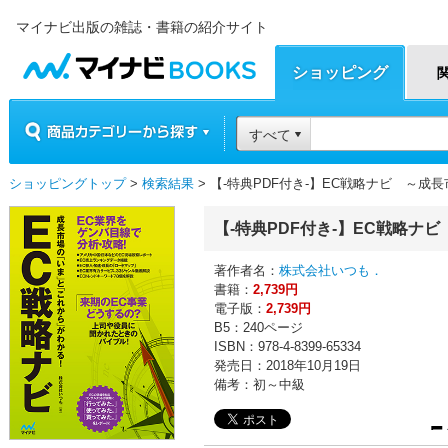
マイナビ出版の雑誌・書籍の紹介サイト
マイナビBOOKS
ショッピング
商品カテゴリーから探す
すべて
ショッピングトップ
>
検索結果
> 【-特典PDF付き-】EC戦略ナビ ～
【-特典PDF付き-】EC戦略
著作者名：
株式会社いつも．
書籍：
2,739円
電子版：
2,739円
B5：240ページ
ISBN：978-4-8399-65334
発売日：2018年10月19日
備考：初～中級