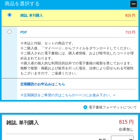
商品を選択する
雑誌, 単刊購入
815 円
PDF
713 円
※本誌と付録、セットの商品です。
※ご購入後、「マイページ」からファイルをダウンロードしてください。
※ご購入された電子書籍には、購入者情報、および暗号化したコードが埋
め込まれております。
※購入者の個人的な利用目的以外での電子書籍の複製を禁じております。
無断で複製・掲載および販売を行った場合、法律により罰せられる可能性
もございますので、ご遠慮ください。
定期購読のお申込みはこちら
※定期購読をご希望の方はこちらのページにお進み下さい。<
電子書籍フォーマットについて
815 円
雑誌, 単刊購入
在庫無し