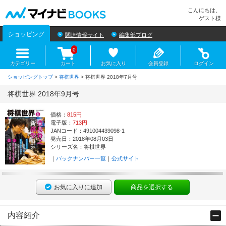
マイナビBOOKS
こんにちは、
ゲスト様
ショッピング
関連情報サイト
編集部ブログ
0
カテゴリー
カート
お気に入り
会員登録
ログイン
ショッピングトップ
>
将棋世界
> 将棋世界 2018年7月号
将棋世界 2018年9月号
価格：
815円
電子版：
713円
JANコード：491004439098-1
発売日：2018年08月03日
シリーズ名：将棋世界
バックナンバー一覧
公式サイト
お気に入りに追加
商品を選択する
内容紹介