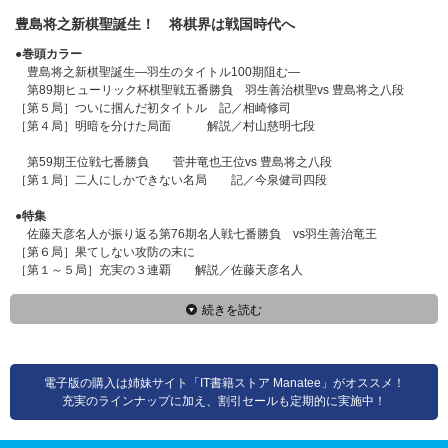
豊島将之新棋聖誕生！ 将棋界は戦国時代へ
●巻頭カラー
豊島将之新棋聖誕生―羽生のタイトル100期阻む―
第89期ヒューリック杯棋聖戦五番勝負 羽生善治棋聖vs 豊島将之八段
［第５局］ついに掴んだ初タイトル 記／相崎修司
［第４局］明暗を分けた局面 解説／村山慈明七段
第59期王位戦七番勝負 菅井竜也王位vs 豊島将之八段
［第１局］二人にしかできない名局 記／今泉健司四段
●特集
佐藤天彦名人が振り返る第76期名人戦七番勝負 vs羽生善治竜王
［第６局］果てしない攻防の末に
［第１～５局］充実の３連覇 解説／佐藤天彦名人
続きを読む
電子版の購入は姉妹サイト「IT書籍ストア Manatee」がオススメ！
充実のラインナップに加え、割引セールも定期的に実施中！