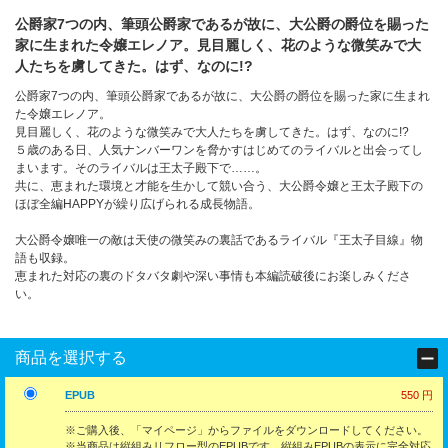
公爵家7つの内、筆頭公爵家であるが故に、大公爵の爵位を賜った
家に生まれた令嬢エレノア。見目麗しく、花のような微笑みで大
人たちを虜してきた。はず、なのに!?
公爵家7つの内、筆頭公爵家であるが故に、大公爵の爵位を賜った家に生まれ
た令嬢エレノア。
見目麗しく、花のような微笑みで大人たちを虜してきた。はず、なのに!?
５歳のある日、人気ナンバーワンを脅かすはじめてのライバルと出会ってし
まいます。そのライバルは王太子殿下で……。
共に、恵まれた環境と才能を生かして競い合う、大公爵令嬢と王太子殿下の
ほぼ全編HAPPYが繰り広げられる成長物語。
大公爵令嬢唯一の敵は天使の微笑みの裏話であるライバル『王太子目線』物
語も収録。
恵まれた対応の裏のドタバタ劇や深い事情も本編読破後にお楽しみくださ
い。
商品を選択する
EPUB
550 円
※ご購入後、「マイページ」からファイルをダウンロードしてください。
※当商品は縦組みリフロー型のEPUBです。縦組みEPUBの表示に完全対応