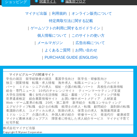
関連サイト
編集部ブログ
ショッピング
マイナビ出版
利用規約
オンライン販売について
特定商取引法に関する記載
ゲームソフトの利用に関するガイドライン
｜
個人情報について
このサイトの使い方
メールマガジン
広告出稿について
よくあるご質問
お問い合わせ
PURCHASE GUIDE (ENGLISH)
マイナビグループの関連サイト
学生の就活
留学経験者の就活
看護学生向け
医学生・研修医向け
独立・開業情報
転職・求人情報
海外求人
転職エージェント
アルバイト
パート
ミドル・シニアの求人
福祉・介護の転職／パート
高校生の進路情報
総合・専門ニュース
10代のチャレンジサイト
ティーンマーケティング支援
大学生活情報
働く女性の生活情報
雑誌・書籍・ソフト
ウエディング情報
世界遺産検定
総合農業情報サイト
お買い物サポートメディア
人材派遣
Web・ゲーム業界の転職
20代・第二新卒
新卒紹介
転職コンサルティング
エグゼクティブ転職
会計士の転職
税理士の求人・転職
顧問紹介
薬剤師の転職
看護師の求人
コメディカル求人
医師の求人
保育士の求人
無期雇用派遣
ミドル・シニア
介護の求人
外国人材の紹介
研修サービス
発送代行
健康経営
マイナビ農林水産ジョブアス
障害者に特化した求人紹介サービス
マイナビ子育て
社宅手配
株式会社マイナビ出版
Copyright © Mynavi Corporation