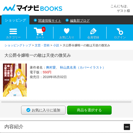
マイナビBOOKS
こんにちは、
ゲスト様
ショッピング
関連情報サイト
編集部ブログ
0
カテゴリー
カート
お気に入り
会員登録
ログイン
ショッピングトップ
>
文芸・芸術
>
小説
> 大公爵令嬢唯一の敵は天使の微笑み
大公爵令嬢唯一の敵は天使の微笑み
著作者名：
爽村愛
、
秋山真名美（カバーイラスト）
電子版：
550円
発売日：2018年05月02日
お気に入りに追加
商品を選択する
内容紹介