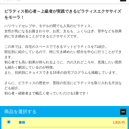
ピラティス初心者～上級者が実践できるピラティスエクササイズ
をモーラ！
ハリウッドセレブや、モデルの間でも人気のピラティス。
女性が気になるお腹まわりや、お尻、太もも、ふくらはぎ、背中などを効果
的に引き締めることができるエクササイズです。
この本では、自宅のスペースでできるマットピラティスを71紹介。
部位別に紹介しているので、特に引き締めたい部分を中心に行うことができ
ます。
初心者でも高い効果が得られるように、力の入れどころや、意識したい箇所
も細かく解説しているのが特徴。
また、目的別にチョイスできる16本の自宅プログラムも掲載しています。
さらに、ピラティスの歴史や、普段の生活にピラティスを取り入れる方法な
ども紹介。
初心者～経験者まで幅広く使っていただける1冊です！
商品を選択する
書籍
1,815 円