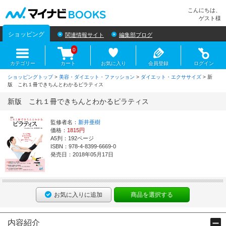
マイナビBOOKS
こんにちは、
ゲスト様
ショッピング
関連情報サイト
編集部ブログ
0
カテゴリー
カート
お気に入り
会員登録
ログイン
ショッピングトップ
>
美容・ダイエット・ファッション
>
ダイエット・エクササイズ
> 新
版 これ１冊できちんとわかるピラティス
新版 これ１冊できちんとわかるピラティス
監修者名：
新井亜樹
価格：
1815円
A5判：192ページ
ISBN：978-4-8399-6669-0
発売日：2018年05月17日
お気に入りに追加
商品を選択する
内容紹介