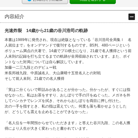
内容紹介
光速炸裂 14歳から21歳の谷川浩司の軌跡
本書は1989年に発売され、現在は絶版となっている「谷川浩司全局集Ⅰ 名
人就位まで」をオンデマンドで復刊するものです。B5判、480ページという
ボリューム満点の大著で、14歳でプロ棋士になり、21歳で名人獲得という前
人未到の記録を打ち立てるまでの軌跡が全局収録されています。また、ポイ
ントなった対局については自ら解説しています。
加藤一二三九段とのデビュー戦
米長邦雄九段、中原誠名人、大山康晴十五世名人との対戦
そして前人未到、21歳での名人獲得
「実は二分くらいで即詰みがあることが分かった。分かったが、すぐには指
せなかった。私はお茶をすすり、おしぼりで手の汗をぬぐった。メガネを外
してハンカチでレンズを拭き、それからおしぼりを両目に押し付けた。
次の一手を指すとき、私の指は震えていた。何度も落ち着かせようとした
が、どうしても震えを止めることができなかった」
「名人位を一年間預からせていただきます」と答えた谷川九段、この名人獲
得により人生が大きく変わったと書かれています。