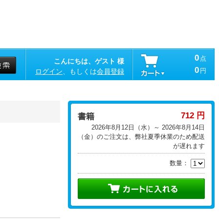
0
点
こんにちは、ゲスト 様
0
円
ログイン
、もしくは
会員登録
712 円
書籍
2026年8月12日（水）～ 2026年8月14日
（金）のご注文は、弊社夏季休業のため配送
が遅れます
数量：