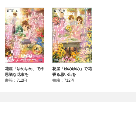
花屋「ゆめゆめ」で不
花屋「ゆめゆめ」で花
思議な花束を
香る思い出を
書籍：712円
書籍：712円