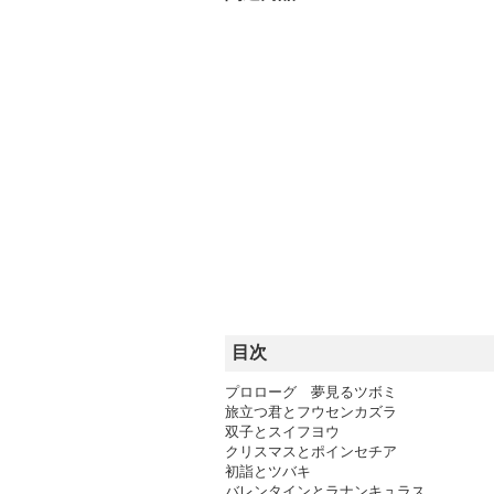
目次
プロローグ 夢見るツボミ
旅立つ君とフウセンカズラ
双子とスイフヨウ
クリスマスとポインセチア
初詣とツバキ
バレンタインとラナンキュラス