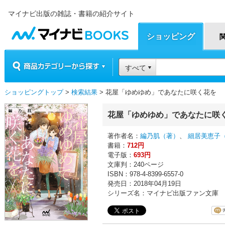
マイナビ出版の雑誌・書籍の紹介サイト
マイナビBOOKS
ショッピング
商品カテゴリーから探す
すべて
ショッピングトップ
>
検索結果
> 花屋「ゆめゆめ」であなたに咲く花を
花屋「ゆめゆめ」であなたに咲
著作者名：
編乃肌（著）
、
細居美恵子
書籍：
712円
電子版：
693円
文庫判：240ページ
ISBN：978-4-8399-6557-0
発売日：2018年04月19日
シリーズ名：マイナビ出版ファン文庫