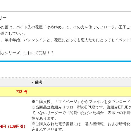
リー
めた蕾は、バイト先の花屋「ゆめゆめ」で、その力を使ってフローラル王子こ
を過ごしていた。
ス、年末年始、バレンタインと、花屋にとっても恋人たちにとってもイベント
議なシリーズ、これにて完結！？
備考
712 円
※ご購入後、「マイページ」からファイルをダウンロード
※当商品は縦組みリフロー型のEPUBです。縦組みEPUB
ていないリーダーでご閲覧いただいた場合、表示上の不具
性があります。
※ご購入された電子書籍には、購入者情報、および暗号化
4円（139円引）
込まれております。