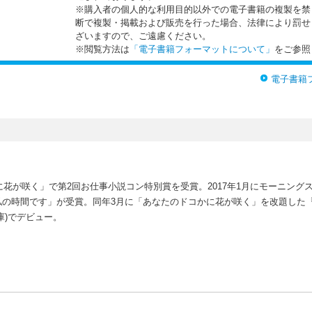
※購入者の個人的な利用目的以外での電子書籍の複製を禁
断で複製・掲載および販売を行った場合、法律により罰せ
ざいますので、ご遠慮ください。
※閲覧方法は
「電子書籍フォーマットについて」
をご参照
電子書籍
に花が咲く」で第2回お仕事小説コン特別賞を受賞。2017年1月にモーニング
私の時間です」が受賞。同年3月に「あなたのドコかに花が咲く」を改題した
庫)でデビュー。