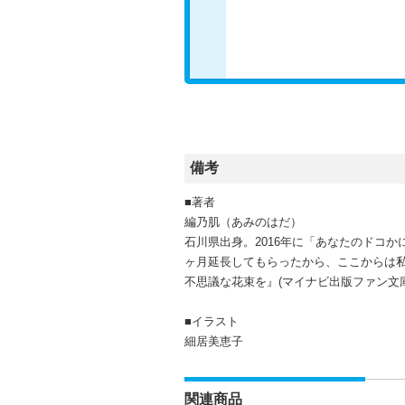
備考
■著者
編乃肌（あみのはだ）
石川県出身。2016年に「あなたのドコか
ヶ月延長してもらったから、ここからは
不思議な花束を』(マイナビ出版ファン文
■イラスト
細居美恵子
関連商品