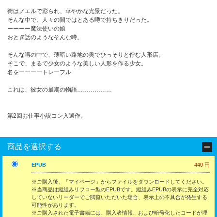
街はノエルで彩られ、華やかな光景だった。
そんな中で、人々の間ではとある噂で持ちきりだった。
ーーーー魔法使いの娘
おとぎ話のようなそんな噂。
そんな噂の中で、薄暗い路地の奥でひっそりと佇む人形店。
そこで、まるで少女のような美しい人形を作る少女。
名をーーーートレーフル
これは、彼女の最期の物語………………
第2回お仕事小説コン入選作。
商品を選択する
EPUB
440 円
※ご購入後、「マイページ」からファイルをダウンロードしてください。
※当商品は縦組みリフロー型のEPUBです。縦組みEPUBの表示に完全対応
していないリーダーでご閲覧いただいた場合、表示上の不具合が発生する
可能性があります。
※ご購入された電子書籍には、購入者情報、および暗号化したコードが埋