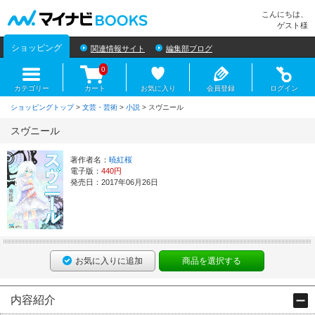
マイナビBOOKS
こんにちは、
ゲスト様
ショッピング
関連情報サイト
編集部ブログ
0
カテゴリー
カート
お気に入り
会員登録
ログイン
ショッピングトップ
>
文芸・芸術
>
小説
> スヴニール
スヴニール
著作者名：
暁紅桜
電子版：
440円
発売日：2017年06月26日
お気に入りに追加
商品を選択する
内容紹介