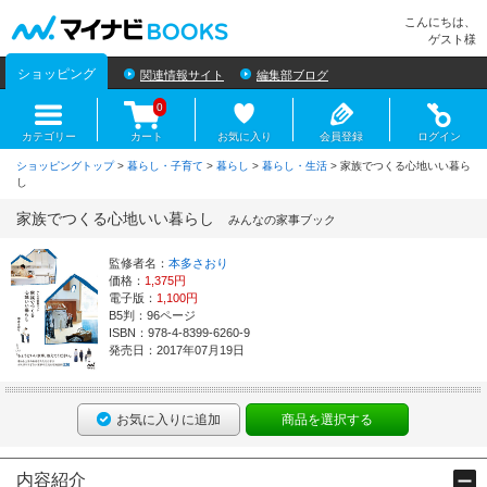
マイナビBOOKS
こんにちは、
ゲスト様
ショッピング
関連情報サイト
編集部ブログ
0
カテゴリー
カート
お気に入り
会員登録
ログイン
ショッピングトップ
>
暮らし・子育て
>
暮らし
>
暮らし・生活
> 家族でつくる心地いい暮ら
し
家族でつくる心地いい暮らし
みんなの家事ブック
監修者名：
本多さおり
価格：
1,375円
電子版：
1,100円
B5判：96ページ
ISBN：978-4-8399-6260-9
発売日：2017年07月19日
お気に入りに追加
商品を選択する
内容紹介