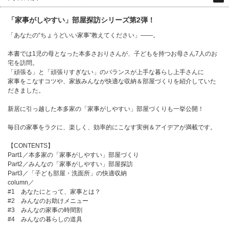
「家事がしやすい」部屋探訪シリーズ第2弾！
「あなたの“ちょうどいい家事”教えてください」――。
本書では1児の母となった本多さおりさんが、子どもを持つお母さん7人のお
宅を訪問。
「頑張る」と「頑張りすぎない」のバランスが上手な暮らし上手さんに
家事をこなすコツや、家族みんなが快適な収納＆部屋づくりを紹介していた
だきました。
新居に引っ越した本多家の「家事がしやすい」部屋づくりも一挙公開！
毎日の家事をラクに、楽しく、効率的にこなす実例＆アイデアが満載です。
【CONTENTS】
Part1／本多家の「家事がしやすい」部屋づくり
Part2／みんなの「家事がしやすい」部屋探訪
Part3／「子ども部屋・洗面所」の快適収納
column／
#1 あなたにとって、家事とは？
#2 みんなのお助けメニュー
#3 みんなの家事の時間割
#4 みんなの暮らしの道具