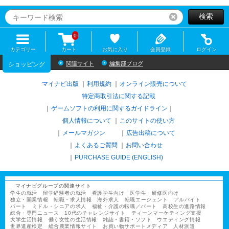
検索
リセット
0
カテゴリー
カート
お気に入り
会員登録
ログイン
関連サイト
編集部ブログ
ショッピング
マイナビ出版
利用規約
オンライン販売について
特定商取引法に関する記載
ゲームソフトの利用に関するガイドライン
｜
個人情報について
このサイトの使い方
メールマガジン
広告出稿について
よくあるご質問
お問い合わせ
PURCHASE GUIDE (ENGLISH)
マイナビグループの関連サイト
学生の就活
留学経験者の就活
看護学生向け
医学生・研修医向け
独立・開業情報
転職・求人情報
海外求人
転職エージェント
アルバイト
パート
ミドル・シニアの求人
福祉・介護の転職／パート
高校生の進路情報
総合・専門ニュース
10代のチャレンジサイト
ティーンマーケティング支援
大学生活情報
働く女性の生活情報
雑誌・書籍・ソフト
ウエディング情報
世界遺産検定
総合農業情報サイト
お買い物サポートメディア
人材派遣