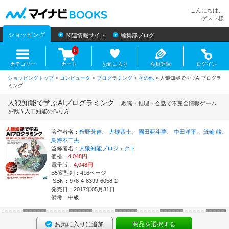
マイナビBOOKS
こんにちは、
ゲスト様
ショッピング
関連情報サイト
編集部ブログ
0
カテゴリー
カート
お気に入り
会員登録
ログイン
ショッピングトップ
>
コンピュータ
>
プログラミング
>
その他
> 人狼知能で学ぶAIプログラ
ミング
人狼知能で学ぶAIプログラミング
欺瞞・推理・会話で不完全情報ゲーム
を戦う人工知能の作り方
著作者名：
狩野芳伸
、
大槻恭士
、
園田亜斗夢
、
中田洋平
、
箕輪 峻
、
鳥海不二夫
監修者名：
人狼知能プロジェクト
価格：
4,048円
電子版：
4,048円
B5変型判：416ページ
ISBN：978-4-8399-6058-2
発売日：2017年05月31日
備考：中級
お気に入りに追加
商品を選択する