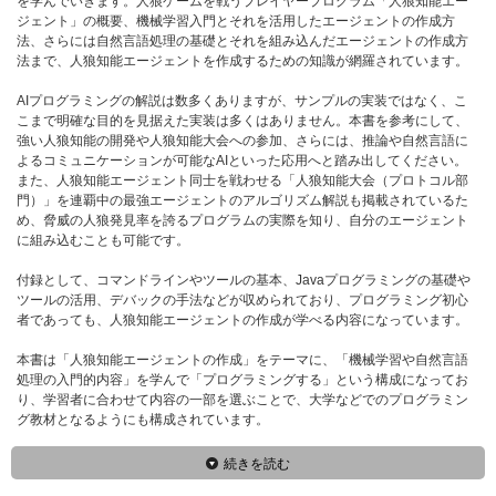
を学んでいきます。人狼ゲームを戦うプレイヤープログラム「人狼知能エー
ジェント」の概要、機械学習入門とそれを活用したエージェントの作成方
法、さらには自然言語処理の基礎とそれを組み込んだエージェントの作成方
法まで、人狼知能エージェントを作成するための知識が網羅されています。
AIプログラミングの解説は数多くありますが、サンプルの実装ではなく、こ
こまで明確な目的を見据えた実装は多くはありません。本書を参考にして、
強い人狼知能の開発や人狼知能大会への参加、さらには、推論や自然言語に
よるコミュニケーションが可能なAIといった応用へと踏み出してください。
また、人狼知能エージェント同士を戦わせる「人狼知能大会（プロトコル部
門）」を連覇中の最強エージェントのアルゴリズム解説も掲載されているた
め、脅威の人狼発見率を誇るプログラムの実際を知り、自分のエージェント
に組み込むことも可能です。
付録として、コマンドラインやツールの基本、Javaプログラミングの基礎や
ツールの活用、デバックの手法などが収められており、プログラミング初心
者であっても、人狼知能エージェントの作成が学べる内容になっています。
本書は「人狼知能エージェントの作成」をテーマに、「機械学習や自然言語
処理の入門的内容」を学んで「プログラミングする」という構成になってお
り、学習者に合わせて内容の一部を選ぶことで、大学などでのプログラミン
グ教材となるようにも構成されています。
続きを読む