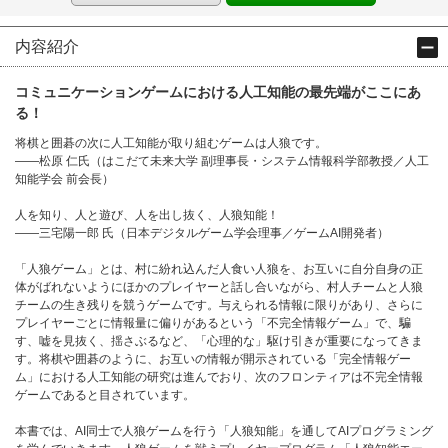
内容紹介
コミュニケーションゲームにおける人工知能の最先端がここにあ
る！
将棋と囲碁の次に人工知能が取り組むゲームは人狼です。
――松原 仁氏（はこだて未来大学 副理事長・システム情報科学部教授／人工
知能学会 前会長）
人を知り、人と遊び、人を出し抜く、人狼知能！
――三宅陽一郎 氏（日本デジタルゲーム学会理事／ゲームAI開発者）
「人狼ゲーム」とは、村に紛れ込んだ人食い人狼を、お互いに自分自身の正
体がばれないようにほかのプレイヤーと話し合いながら、村人チームと人狼
チームの生き残りを競うゲームです。与えられる情報に限りがあり、さらに
プレイヤーごとに情報量に偏りがあるという「不完全情報ゲーム」で、騙
す、嘘を見抜く、揺さぶるなど、「心理的な」駆け引きが重要になってきま
す。将棋や囲碁のように、お互いの情報が開示されている「完全情報ゲー
ム」における人工知能の研究は進んでおり、次のフロンティアは不完全情報
ゲームであると目されています。
本書では、AI同士で人狼ゲームを行う「人狼知能」を通してAIプログラミング