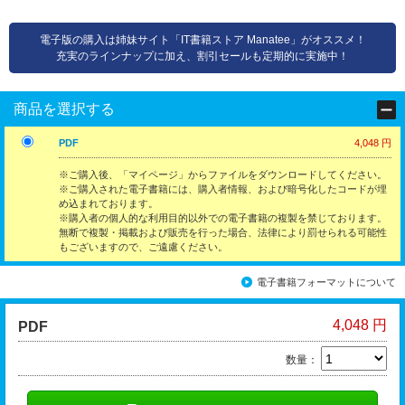
電子版の購入は姉妹サイト「IT書籍ストア Manatee」がオススメ！
充実のラインナップに加え、割引セールも定期的に実施中！
商品を選択する
PDF
4,048 円
※ご購入後、「マイページ」からファイルをダウンロードしてください。
※ご購入された電子書籍には、購入者情報、および暗号化したコードが埋
め込まれております。
※購入者の個人的な利用目的以外での電子書籍の複製を禁じております。
無断で複製・掲載および販売を行った場合、法律により罰せられる可能性
もございますので、ご遠慮ください。
電子書籍フォーマットについて
4,048 円
PDF
数量：