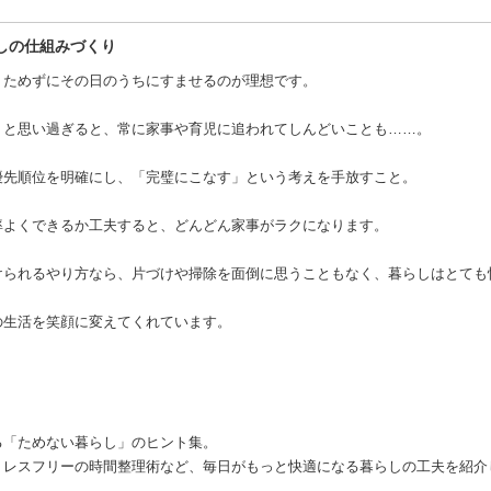
しの仕組みづくり
くためずにその日のうちにすませるのが理想です。
」と思い過ぎると、常に家事や育児に追われてしんどいことも……。
優先順位を明確にし、「完璧にこなす」という考えを手放すこと。
率よくできるか工夫すると、どんどん家事がラクになります。
けられるやり方なら、片づけや掃除を面倒に思うこともなく、暮らしはとても
の生活を笑顔に変えてくれています。
る「ためない暮らし」のヒント集。
トレスフリーの時間整理術など、毎日がもっと快適になる暮らしの工夫を紹介