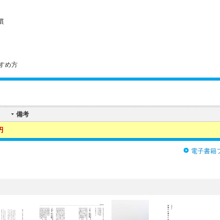
慣
すめ方
備考
円
電子書籍