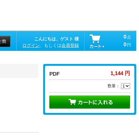
0
点
こんにちは、ゲスト 様
0
円
ログイン
、もしくは
会員登録
1,144 円
PDF
数量：