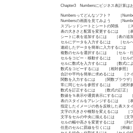
Chapter3 Numbersにビジネス表計算
Numbersってどんなソフト？ ［Numb
Numbersの画面を見てみよう ［Numb
スプレッドシートとシートの関係 ［ス
表の大きさと配置を変更するには ［表
シートに表を追加するには ［表の追
セルにデータを入力するには ［セル
連続したデータを簡単に入力するには 
複数のセルを選択するには ［セル・行
セルをコピー・移動するには ［セルの
セルに数式を入力するには ［数式に
数式をコピーするには ［相対参照］
合計や平均を簡単に求めるには ［ク
関数を入力するには ［関数ブラウザ
常に同じセルを参照するには ［絶対
数式を訂正するには ［数式の訂正］
数値を％表示や通貨表示にするには ［
表のスタイルをアレンジするには ［
指定したイメージの色を反映した表スタ
文字の大きさや種類を変えるには ［フ
文字をセルの中央に揃えるには ［文字
セルの幅や高さを変更するには ［列の
任意のセルに罫線を引くには ［枠線
セルを結合・分割するには ［セルの