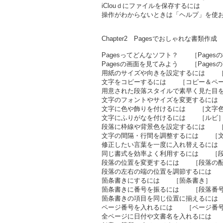
iClouｄにファイルを保存するには
操作がわからないときは「ヘルプ」を使
Chapter2 Pagesでおしゃれな書類作成
Pagesってどんなソフト？ ［Pages
Pagesの画面を見てみよう ［Pages
用紙のサイズや向きを設定するには ［
文字をコピーするには ［コピー＆ペ
用意された段落スタイルで素早く見た目
文字のフォントやサイズを変更するには
文字に色や飾りを付けるには ［文字色
文字にふりがなを付けるには ［ルビ
段落に枠線や背景色を設定するには ［
文字の間隔・行間を調整するには ［文
修正したい言葉を一度に入れ替えるには
同じ書式を効率よく利用するには ［段
段落の位置を変更するには ［段落の
段落の左右の端の位置を調節するには 
箇条書きにするには ［箇条書き］
箇条書きに番号を振るには ［段落番号
箇条書きの項目を同じ位置に揃えるに
ページ番号を入れるには ［ページ番
全ページに日付や文書名を入れるには 