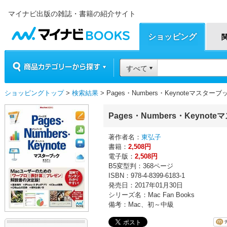
マイナビ出版の雑誌・書籍の紹介サイト
マイナビBOOKS
ショッピング
商品カテゴリーから探す
すべて
ショッピングトップ
>
検索結果
> Pages・Numbers・Keynoteマスターブ
Pages・Numbers・Keynot
著作者名：
東弘子
書籍：
2,508円
電子版：
2,508円
B5変型判：368ページ
ISBN：978-4-8399-6183-1
発売日：2017年01月30日
シリーズ名：Mac Fan Books
備考：Mac、初～中級