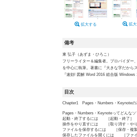
拡大
拡大する
備考
東 弘子（あずま・ひろこ）
フリーライター＆編集者。プロバイダー、
を中心に執筆。著書に『大きな字だからスグ
『速効! 図解 Word 2016 総合版 Windo
目次
Chapter1 Pages・Numbers・Keynot
Pages・Numbers・Keynoteってどんな
起動・終了するには ［起動・終了］
操作をやり直すには ［取り消す・や
ファイルを保存するには ［保存・複
保存したファイルを開くには ［ファ