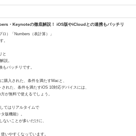
ers・Keynoteの徹底解説！ iOS版やiCloudとの連携もバッチリ
プロ）「Numbers（表計算）」
です。
リと
を解説。
との互換もバッチリです。
降に購入された、条件を満たすMacと、
トされた、条件を満たすiOS 10対応デバイスには、
の方が無料で使えるでしょう。
としてはリアルタイムで
ータ版機能）。
しないことが多いだけに、
り使いやすくなっています。