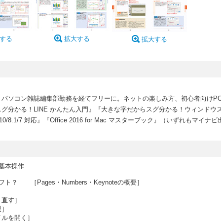
する
拡大する
拡大する
パソコン雑誌編集部勤務を経てフリーに。ネットの楽しみ方、初心者向けPC
分かる！LINE かんたん入門』『大きな字だからスグ分かる！ウィンドウズ 
ws 10/8.1/7 対応』『Office 2016 for Mac マスターブック』（いずれもマ
eの基本操作
ソフト？ ［Pages・Numbers・Keynoteの概要］
り直す］
製］
イルを開く］