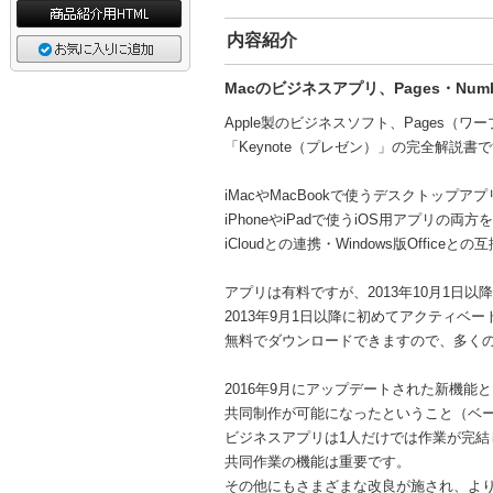
内容紹介
Macのビジネスアプリ、Pages・Numb
Apple製のビジネスソフト、Pages（ワー
「Keynote（プレゼン）」の完全解説書
iMacやMacBookで使うデスクトップアプ
iPhoneやiPadで使うiOS用アプリの両方
iCloudとの連携・Windows版Office
アプリは有料ですが、2013年10月1日以
2013年9月1日以降に初めてアクティベー
無料でダウンロードできますので、多く
2016年9月にアップデートされた新機能
共同制作が可能になったということ（ベ
ビジネスアプリは1人だけでは作業が完結
共同作業の機能は重要です。
その他にもさまざまな改良が施され、よ