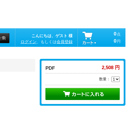
0
点
こんにちは、ゲスト 様
0
円
ログイン
、もしくは
会員登録
2,508 円
PDF
数量：