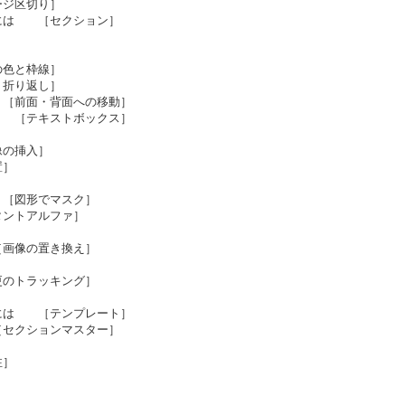
ージ区切り］
には ［セクション］
］
の色と枠線］
ト折り返し］
［前面・背面への移動］
 ［テキストボックス］
］
像の挿入］
置］
］
［図形でマスク］
ントアルファ］
画像の置き換え］
のトラッキング］
には ［テンプレート］
セクションマスター］
注］