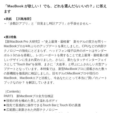
「MacBook が欲しい！ でも、どれを選んだらいいの？」に答え
ます
●表紙 【川島海荷】
～「歩数計アプリ」と「目覚まし時計アプリ」が手放せません～
●第1特集
【新MacBook Pro 大研究】～“史上最薄・最軽量” 新モデルの実力を問う～
MacBookプロが4年ぶりのアップデートを果たしました。CPUなどの内部テ
クノロジーの強化にとどまらず、ヘッドフォン端子以外のポートはサンダー
ボルト3のみを搭載し、レガシーポートを廃することで史上最薄・最軽量の新
しいデザインに生まれ変わりました。さらに、新たなタッチインターフェイ
スとして“Touch Bar”を採用、まさに「大改革」と呼ぶにふさわしい大型アッ
プデートとなっています。本特集では、新型MacBookプロに搭載された数々
の新機能を徹底的に検証しました。旧モデルのMacBookプロや現行の
MacBook、MacBookエアと比較し、今あなたにとって本当に“買い”のノート
ブックなのか？ を解説していきます。
［Contents］
PART1 新MacBookプロ全方位検証
■ 技術の粋を極めた美しさ溢れるボディ
■ 指先で直感的に操作できるTouch BarとTouch IDの真価
■ 広範囲に刷新された内部テクノロジー