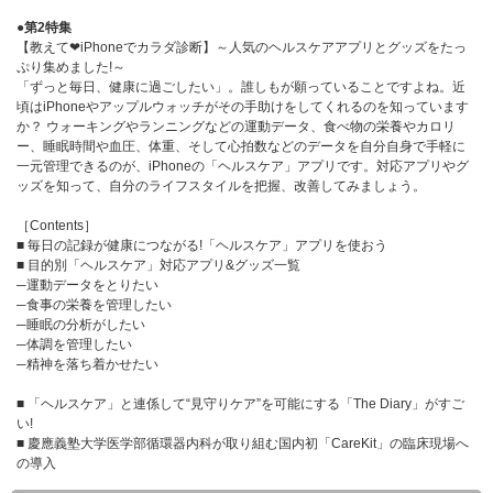
●第2特集
【教えて❤iPhoneでカラダ診断】～人気のヘルスケアアプリとグッズをたっ
ぷり集めました!～
「ずっと毎日、健康に過ごしたい」。誰しもが願っていることですよね。近
頃はiPhoneやアップルウォッチがその手助けをしてくれるのを知っています
か？ ウォーキングやランニングなどの運動データ、食べ物の栄養やカロリ
ー、睡眠時間や血圧、体重、そして心拍数などのデータを自分自身で手軽に
一元管理できるのが、iPhoneの「ヘルスケア」アプリです。対応アプリやグ
ッズを知って、自分のライフスタイルを把握、改善してみましょう。
［Contents］
■ 毎日の記録が健康につながる!「ヘルスケア」アプリを使おう
■ 目的別「ヘルスケア」対応アプリ&グッズ一覧
─運動データをとりたい
─食事の栄養を管理したい
─睡眠の分析がしたい
─体調を管理したい
─精神を落ち着かせたい
■ 「ヘルスケア」と連係して“見守りケア”を可能にする「The Diary」がすご
い!
■ 慶應義塾大学医学部循環器内科が取り組む国内初「CareKit」の臨床現場へ
の導入