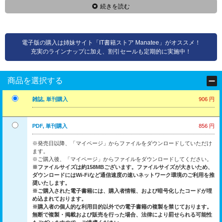
続きを読む
電子版の購入は姉妹サイト「IT書籍ストア Manatee」がオススメ！
充実のラインナップに加え、割引セールも定期的に実施中！
商品を選択する
雑誌, 単刊購入
906 円
PDF, 単刊購入
856 円
※発売日以降、「マイページ」からファイルをダウンロードしていただけ
ます。
※ご購入後、「マイページ」からファイルをダウンロードしてください。
※ファイルサイズは約158MBございます。ファイルサイズが大きいため、
ダウンロードにはWi-Fiなど通信速度の速いネットワーク環境のご利用を推
奨いたします。
※ご購入された電子書籍には、購入者情報、および暗号化したコードが埋
め込まれております。
※購入者の個人的な利用目的以外での電子書籍の複製を禁じております。
無断で複製・掲載および販売を行った場合、法律により罰せられる可能性