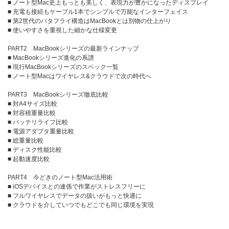
■ ノート型Mac史上もっとも美しく、表現力が豊かになったディスプレイ
■ 充電も接続もケーブル1本でシンプルで万能なインターフェイス
■ 第2世代のバタフライ構造はMacBookとは別物の仕上がり
■ 使いやすさを重視した細かな仕様変更
PART2 MacBookシリーズの最新ラインナップ
■ MacBookシリーズ進化の系譜
■ 現行MacBookシリーズのスペック一覧
■ ノート型Macはワイヤレス&クラウドで次の時代へ
PART3 MacBookシリーズ徹底比較
■ 対A4サイズ比較
■ 対容積重量比較
■ バッテリライフ比較
■ 電源アダプタ重量比較
■ 総重量比較
■ ディスク性能比較
■ 起動速度比較
PART4 今どきのノート型Mac活用術
■ iOSデバイスとの連係で作業がストレスフリーに
■ フルワイヤレスでデータの扱いがもっと快適に
■ クラウドを介していつでもどこでも同じ環境を実現