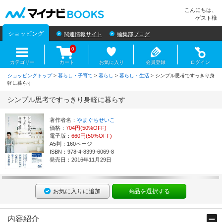
マイナビBOOKS
こんにちは、
ゲスト様
ショッピング
関連情報サイト
編集部ブログ
0
カテゴリー
カート
お気に入り
会員登録
ログイン
ショッピングトップ
>
暮らし・子育て
>
暮らし
>
暮らし・生活
> シンプル思考ですっきり身
軽に暮らす
シンプル思考ですっきり身軽に暮らす
著作者名：
やまぐちせいこ
価格：
704円(50%OFF)
電子版：
660円(50%OFF)
A5判：160ページ
ISBN：978-4-8399-6069-8
発売日：2016年11月29日
お気に入りに追加
商品を選択する
内容紹介