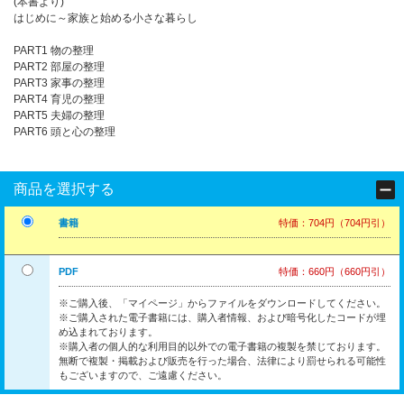
(本書より)
はじめに～家族と始める小さな暮らし
PART1 物の整理
PART2 部屋の整理
PART3 家事の整理
PART4 育児の整理
PART5 夫婦の整理
PART6 頭と心の整理
商品を選択する
書籍
特価：704円（704円引）
PDF
特価：660円（660円引）
※ご購入後、「マイページ」からファイルをダウンロードしてください。
※ご購入された電子書籍には、購入者情報、および暗号化したコードが埋
め込まれております。
※購入者の個人的な利用目的以外での電子書籍の複製を禁じております。
無断で複製・掲載および販売を行った場合、法律により罰せられる可能性
もございますので、ご遠慮ください。