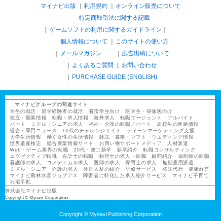
マイナビ出版
利用規約
オンライン販売について
特定商取引法に関する記載
ゲームソフトの利用に関するガイドライン
｜
個人情報について
このサイトの使い方
メールマガジン
広告出稿について
よくあるご質問
お問い合わせ
PURCHASE GUIDE (ENGLISH)
マイナビグループの関連サイト
学生の就活
留学経験者の就活
看護学生向け
医学生・研修医向け
独立・開業情報
転職・求人情報
海外求人
転職エージェント
アルバイト
パート
ミドル・シニアの求人
福祉・介護の転職／パート
高校生の進路情報
総合・専門ニュース
10代のチャレンジサイト
ティーンマーケティング支援
大学生活情報
働く女性の生活情報
雑誌・書籍・ソフト
ウエディング情報
世界遺産検定
総合農業情報サイト
お買い物サポートメディア
人材派遣
Web・ゲーム業界の転職
20代・第二新卒
新卒紹介
転職コンサルティング
エグゼクティブ転職
会計士の転職
税理士の求人・転職
顧問紹介
薬剤師の転職
看護師の求人
コメディカル求人
医師の求人
保育士の求人
無期雇用派遣
ミドル・シニア
介護の求人
外国人材の紹介
研修サービス
発送代行
健康経営
マイナビ農林水産ジョブアス
障害者に特化した求人紹介サービス
マイナビ子育て
社宅手配
株式会社マイナビ出版
Copyright © Mynavi Corporation
Copyright © Mynavi Publishing Corporation