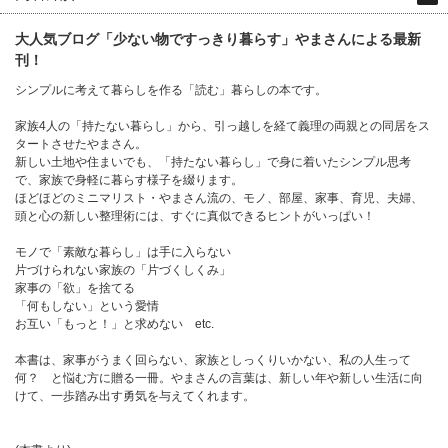
大人気ブログ「少ない物ですっきり暮らす」やまさんによる最新
刊！
シンプルに考えて暮らしを作る「読む」暮らしの本です。
家族4人の「持たない暮らし」から、引っ越しを経て義理の両親との同居をス
タートさせたやまさん。
新しい土地や住まいでも、「持たない暮らし」で身に着いたシンプル思考
で、家族で身軽に暮らす様子を綴ります。
ほどほどのミニマリスト・やまさん流の、モノ、部屋、家事、育児、夫婦、
頭と心の新しい整理術には、すぐに真似できるヒントがいっぱい！
モノで「素敵な暮らし」は手に入らない
片づけられない家族の「片づくしくみ」
家事の「欲」を捨てる
「何もしない」という愛情
お互い「もっと！」と求めない etc.
本書は、家事がうまく回らない、家族としっくりいかない、私の人生って
何？ と悩む方に贈る一冊。やまさんの言葉は、新しい年や新しい生活に向
けて、一歩踏み出す勇気を与えてくれます。