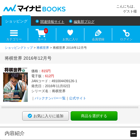
マイナビBOOKS
こんにちは、
ゲスト様
ショッピング
関連情報サイト
編集部ブログ
0
カテゴリー
カート
お気に入り
会員登録
ログイン
ショッピングトップ
>
将棋世界
> 将棋世界 2016年12月号
将棋世界 2016年12月号
価格：
815円
電子版：
612円
JANコード：491004439126-1
発売日：2016年11月02日
シリーズ名：将棋世界
バックナンバー一覧
公式サイト
お気に入りに追加
商品を選択する
内容紹介