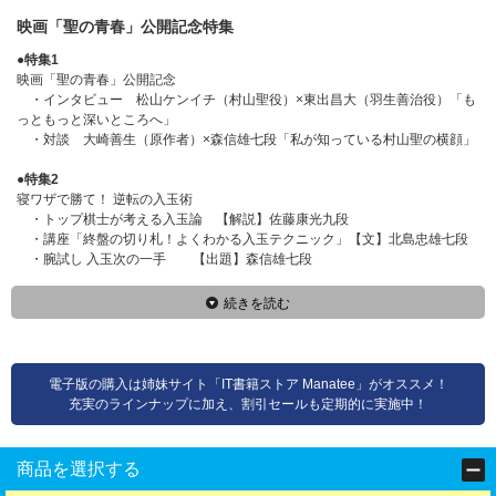
映画「聖の青春」公開記念特集
●特集1
映画「聖の青春」公開記念
・インタビュー 松山ケンイチ（村山聖役）×東出昌大（羽生善治役）「も
っともっと深いところへ」
・対談 大崎善生（原作者）×森信雄七段「私が知っている村山聖の横顔」
●特集2
寝ワザで勝て！ 逆転の入玉術
・トップ棋士が考える入玉論 【解説】佐藤康光九段
・講座「終盤の切り札！よくわかる入玉テクニック」【文】北島忠雄七段
・腕試し 入玉次の一手 【出題】森信雄七段
続きを読む
電子版の購入は姉妹サイト「IT書籍ストア Manatee」がオススメ！
充実のラインナップに加え、割引セールも定期的に実施中！
商品を選択する