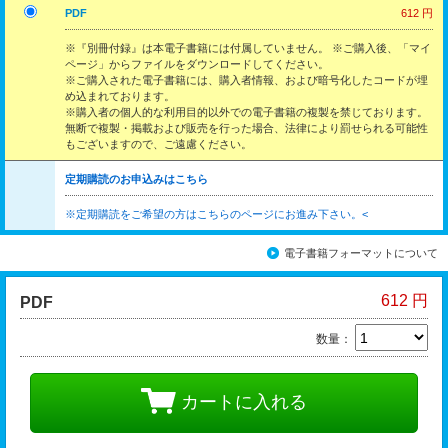
PDF
612 円
※『別冊付録』は本電子書籍には付属していません。 ※ご購入後、「マイ
ページ」からファイルをダウンロードしてください。
※ご購入された電子書籍には、購入者情報、および暗号化したコードが埋
め込まれております。
※購入者の個人的な利用目的以外での電子書籍の複製を禁じております。
無断で複製・掲載および販売を行った場合、法律により罰せられる可能性
もございますので、ご遠慮ください。
定期購読のお申込みはこちら
※定期購読をご希望の方はこちらのページにお進み下さい。<
電子書籍フォーマットについて
612 円
PDF
数量：
カートに入れる