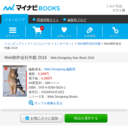
マイナビBOOKS
こんにちは、
ゲスト様
ショッピング
関連情報サイト
編集部ブログ
0
カテゴリー
カート
お気に入り
会員登録
ログイン
ショッピングトップ
>
コンピュータ
>
インターネット
>
Web制作会社年鑑
> Web制作会社
年鑑 2016
Web制作会社年鑑 2016
Web Designing Year Book 2016
編集者名：
Web Designing 編集部
価格：
5,280円
電子版：
5,280円
A4変型判：368ページ
ISBN：978-4-8399-5924-1
発売日：2016年04月18日
シリーズ名：Web Designing Books
サンプル画像を見る
お気に入りに追加
商品を選択する