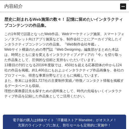
内容紹介
歴史に刻まれるWeb施策の数々！ 記憶に留めたいインタラクティ
ブコンテンツの作品集。
この1年間で話題となったWeb作品、Webマーケティング施策、スマートフォ
ン／タブレット向けアプリ施策などを、制作会社ごとにアーカイブ化したイ
ンタラクティブコンテンツの作品集。『Web制作会社年鑑』。
Webサイト構築のための専門誌『Web Designing』編集部がまとめた本誌
は、時間とともに姿を変えるインタラクティブメディアの『今』を切り取っ
た作品集として、圧倒的な信頼と支持をいただいています。
13冊目の刊行となる2016年度版では、450社を超える応募団体の中から124
社の作品を掲載。約1,400点にもおよぶインタラクティブ作品画像を、各社の
プロフィール、得意な事業分野などとともに掲載しています。
また、巻末には全国1,727社の主要制作実績／特徴／コンタクト情報を掲載す
るデータベースも収録。
理想の業務委託先を探すための資料集として、時代の先端をいくインタラク
ティブ作品を記録した作品集としてご活用ください。
電子版の購入は姉妹サイト「IT書籍ストア Manatee」がオススメ！
充実のラインナップに加え、割引セールも定期的に実施中！