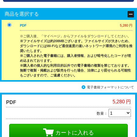
商品を選択する
PDF
5,280 円
※ご購入後、「マイページ」からファイルをダウンロードしてください。
※ファイルサイズは約208MBございます。ファイルサイズが大きいため、
ダウンロードにはWi-Fiなど通信速度の速いネットワーク環境のご利用を推
奨いたします。
※ご購入された電子書籍には、購入者情報、および暗号化したコードが埋
め込まれております。
※購入者の個人的な利用目的以外での電子書籍の複製を禁じております。
無断で複製・掲載および販売を行った場合、法律により罰せられる可能性
もございますので、ご遠慮ください。
電子書籍フォーマットについて
5,280 円
PDF
数量：
カートに入れる