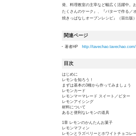
発、料理教室の主宰など幅広く活躍中。
たくさんのケーク』、『バターで作る／
焼きっぱなしオーブンレシピ』（宙出版）
関連ページ
著者HP
http://tavechao.tavechao.com/
目次
はじめに
レモンを知ろう！
まずは基本の3種から作ってみましょう
レモンカード
レモンマーマレード スイート／ビター
レモンアイシング
材料について
あると便利なレモンの道具
1章 レモンのかんたんお菓子
レモンマフィン
レモンとラズベリーとホワイトチョコレ