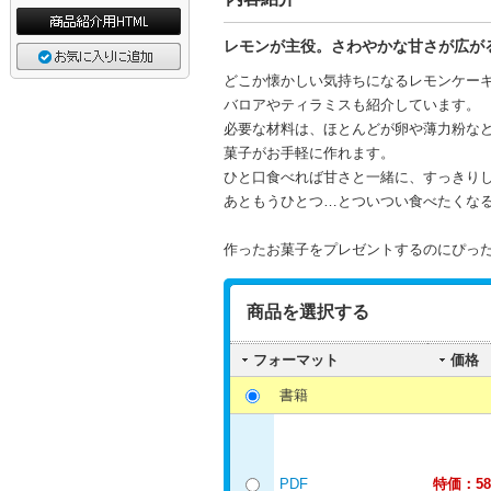
レモンが主役。さわやかな甘さが広が
どこか懐かしい気持ちになるレモンケー
バロアやティラミスも紹介しています。
必要な材料は、ほとんどが卵や薄力粉な
菓子がお手軽に作れます。
ひと口食べれば甘さと一緒に、すっきり
あともうひとつ…とついつい食べたくな
作ったお菓子をプレゼントするのにぴっ
商品を選択する
フォーマット
価格
書籍
PDF
特価：58