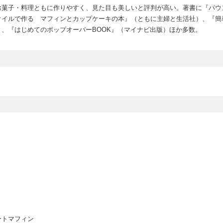
お菓子・料理ともに作りやすく、見た目も美しいと評判が高い。著書に『パウ
オイルで作る マフィンとカップケーキの本』（ともに主婦と生活社）、『簡
、『はじめてのポップオーバーBOOK』（マイナビ出版）ほか多数。
ートマフィン