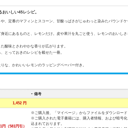
るおいしい45レシピ。
キや、定番のマフィンとスコーン、甘酸っぱさがじゅわっと染みたパウンドケ
ど身近にあるものと、レモンだけ。皮や果汁を丸ごと使う、レモンのおいしさ
した酸味とさわやかな香りが広がります。
る、とっておきのレシピを載せた一冊。
たりな、かわいいレモンのラッピングペーパー付き。
備考
1,452 円
※ご購入後、「マイページ」からファイルをダウンロード
※ご購入された電子書籍には、購入者情報、および暗号化
込まれております。
1円（581円引）