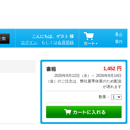
0
点
こんにちは、ゲスト 様
0
円
ログイン
、もしくは
会員登録
1,452 円
書籍
2026年8月12日（水）～ 2026年8月14日
（金）のご注文は、弊社夏季休業のため配送
が遅れます
数量：