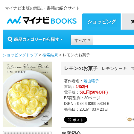
マイナビ出版の雑誌・書籍の紹介サイト
マイナビBOOKS
ショッピング
商品カテゴリーから探す
すべて
ショッピングトップ
>
検索結果
> レモンのお菓子
レモンのお菓子
レモンケーキ、マ
著作者名：
若山曜子
書籍：
1452円
電子版：
581円(50%OFF)
B5変型判：80ページ
ISBN：978-4-8399-5804-6
発売日：2016年03月23日
内容紹介