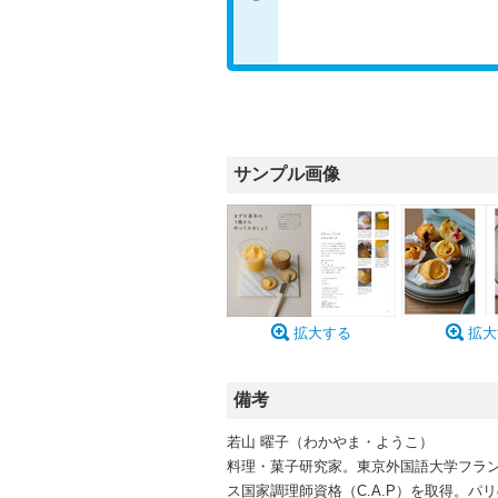
サンプル画像
拡大する
拡大
備考
若山 曜子（わかやま・ようこ）
料理・菓子研究家。東京外国語大学フラ
ス国家調理師資格（C.A.P）を取得。