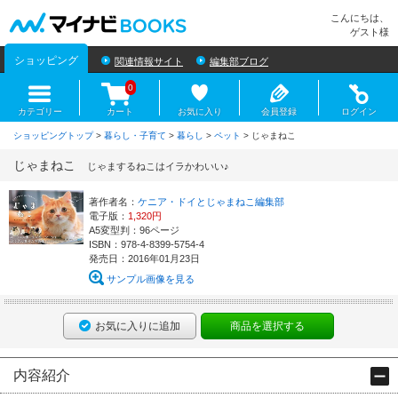
マイナビBOOKS
こんにちは、
ゲスト様
ショッピング
関連情報サイト
編集部ブログ
0
カテゴリー
カート
お気に入り
会員登録
ログイン
ショッピングトップ
>
暮らし・子育て
>
暮らし
>
ペット
> じゃまねこ
じゃまねこ
じゃまするねこはイラかわいい♪
著作者名：
ケニア・ドイとじゃまねこ編集部
電子版：
1,320円
A5変型判：96ページ
ISBN：978-4-8399-5754-4
発売日：2016年01月23日
サンプル画像を見る
お気に入りに追加
商品を選択する
内容紹介