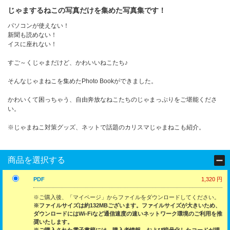
じゃまするねこの写真だけを集めた写真集です！
パソコンが使えない！
新聞も読めない！
イスに座れない！
すご～くじゃまだけど、かわいいねこたち♪
そんなじゃまねこを集めたPhoto Bookができました。
かわいくて困っちゃう、自由奔放なねこたちのじゃまっぷりをご堪能くださ
い。
※じゃまねこ対策グッズ、ネットで話題のカリスマじゃまねこも紹介。
商品を選択する
PDF
1,320 円
※ご購入後、「マイページ」からファイルをダウンロードしてください。
※ファイルサイズは約132MBございます。ファイルサイズが大きいため、
ダウンロードにはWi-Fiなど通信速度の速いネットワーク環境のご利用を推
奨いたします。