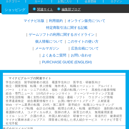
カテゴリー
カート
お気に入り
会員登録
ログイン
関連サイト
編集部ブログ
ショッピング
マイナビ出版
利用規約
オンライン販売について
特定商取引法に関する記載
ゲームソフトの利用に関するガイドライン
｜
個人情報について
このサイトの使い方
メールマガジン
広告出稿について
よくあるご質問
お問い合わせ
PURCHASE GUIDE (ENGLISH)
マイナビグループの関連サイト
学生の就活
留学経験者の就活
看護学生向け
医学生・研修医向け
独立・開業情報
転職・求人情報
海外求人
転職エージェント
アルバイト
パート
ミドル・シニアの求人
福祉・介護の転職／パート
高校生の進路情報
総合・専門ニュース
10代のチャレンジサイト
ティーンマーケティング支援
大学生活情報
働く女性の生活情報
雑誌・書籍・ソフト
ウエディング情報
世界遺産検定
総合農業情報サイト
お買い物サポートメディア
人材派遣
Web・ゲーム業界の転職
20代・第二新卒
新卒紹介
転職コンサルティング
エグゼクティブ転職
会計士の転職
税理士の求人・転職
顧問紹介
薬剤師の転職
看護師の求人
コメディカル求人
医師の求人
保育士の求人
無期雇用派遣
ミドル・シニア
介護の求人
外国人材の紹介
研修サービス
発送代行
健康経営
マイナビ農林水産ジョブアス
障害者に特化した求人紹介サービス
マイナビ子育て
社宅手配
株式会社マイナビ出版