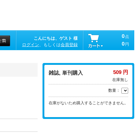
0
点
こんにちは、ゲスト 様
0
円
ログイン
、もしくは
会員登録
509 円
雑誌, 単刊購入
在庫無し
数量：
在庫がないため購入することができません。