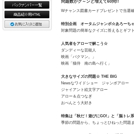
問題数がグ～ンと増えて60問!!
Wチャンス図書カードプレゼントで当選確
特別企画 オータムジャンボ☆あろーち
対象問題の簡単なクイズに答えるとギフ
人気者をアローで解こう☆
ダンディーな芸能人
映画「バクマン。」
映画「猫侍 南の島へ行く」
大きなサイズの問題☆ THE BIG
Newsなワイドショー ジャンボアロー
ジャイアント絵文字アロー
アロー＆点つなぎ
おべんとう大好き
特集は「秋だ！遊びにGO!」と「脳トレ
季節の問題から、ちょっとひねった問題