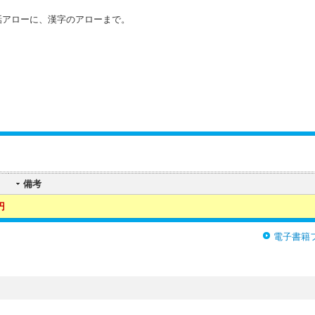
話アローに、漢字のアローまで。
備考
円
電子書籍