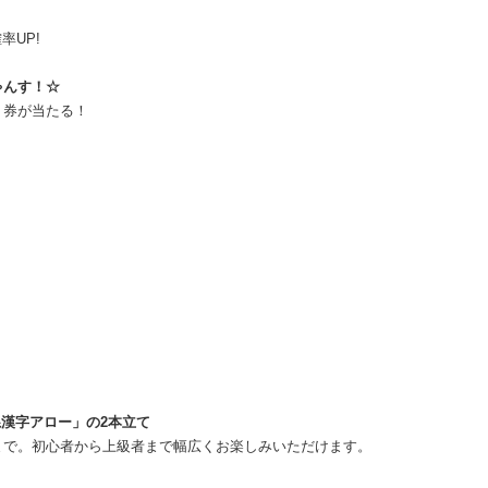
率UP!
ゃんす！☆
ト券が当たる！
系漢字アロー」の2本立て
まで。初心者から上級者まで幅広くお楽しみいただけます。