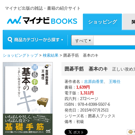
マイナビ出版の雑誌・書籍の紹介サイト
マイナビBOOKS
ショッピング
商品カテゴリーから探す
すべて
ショッピングトップ
>
検索結果
> 囲碁手筋 基本のキ
囲碁手筋 基本のキ
正しい攻め
著作者名：
吉原由香里
、
王唯任
書籍：
1,639円
電子版：
1,311円
四六判：272ページ
ISBN：978-4-8399-5507-6
発売日：2015年07月25日
シリーズ名：囲碁人ブックス
備考：初級