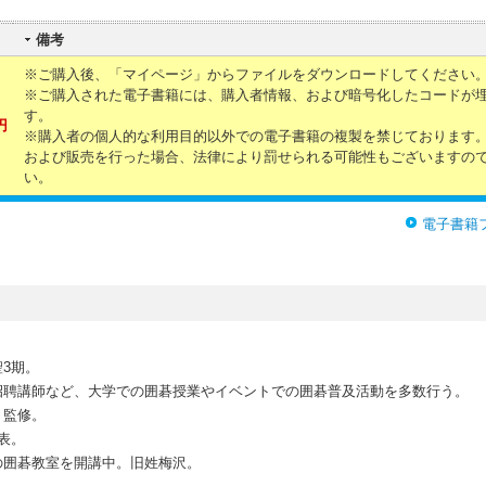
備考
※ご購入後、「マイページ」からファイルをダウンロードしてください
※ご購入された電子書籍には、購入者情報、および暗号化したコードが
す。
円
※購入者の個人的な利用目的以外での電子書籍の複製を禁じております
および販売を行った場合、法律により罰せられる可能性もございますの
い。
電子書籍
3期。
招聘講師など、大学での囲碁授業やイベントでの囲碁普及活動を多数行う。
」監修。
代表。
の囲碁教室を開講中。旧姓梅沢。