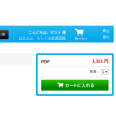
0
点
こんにちは、ゲスト 様
0
円
ログイン
、もしくは
会員登録
1,311 円
PDF
数量：