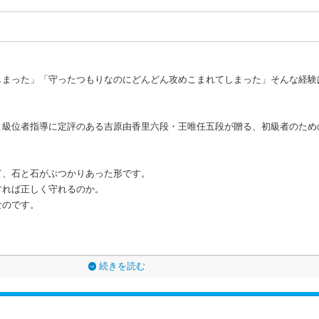
しまった」「守ったつもりなのにどんどん攻めこまれてしまった」そんな経験
、級位者指導に定評のある吉原由香里六段・王唯任五段が贈る、初級者のため
て、石と石がぶつかりあった形です。
すれば正しく守れるのか。
なのです。
続きを読む