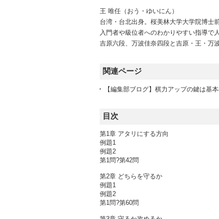
王 唯任（おう・ゆいにん）
台湾・台北出身。桜美林大学大学院博士
入門者や級位者へのわかりやすい指導で人気
吉原六段、万波佳奈四段と吉原・王・万
関連ページ
【編集部ブログ】棋力アップの鍵は基本
目次
第1章 アタリにする方向
例題1
例題2
第1問?第42問
第2章 どちらを守るか
例題1
例題2
第1問?第60問
第3章 守るか攻めるか