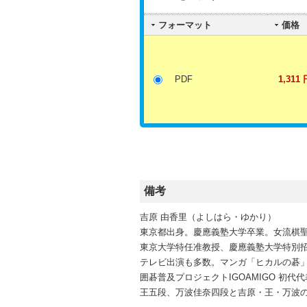
フォーマット
価格
PDF
1,311 
備考
吉原 由香里（よしはら・ゆかり）
東京都出身。慶應義塾大学卒業。女流棋聖
東京大学特任准教授、慶應義塾大学特別
テレビ出演も多数。マンガ「ヒカルの碁
囲碁普及プロジェクトIGOAMIGO 初代
王五段、万波佳奈四段と吉原・王・万波