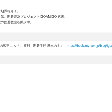
前期課程修了。
。囲碁普及プロジェクトIGOAMIGO 代表。
波の囲碁教室を開講中。
の習熟にあり！ 新刊「囲碁手筋 基本のキ」
https://book.mynavi.jp/blog/ig