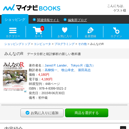
マイナビBOOKS
こんにちは、
ゲスト様
ショッピング
関連情報サイト
編集部ブログ
0
カテゴリー
カート
お気に入り
会員登録
ログイン
ショッピングトップ
>
コンピュータ
>
プログラミング
>
その他
> みんなのR
みんなのR
データ分析と統計解析の新しい教科書
著作者名：
Jared P. Lander
、
Tokyo.R（協力）
翻訳者名：
高柳慎一
、
牧山幸史
、
簑田高志
価格：
4,180円
電子版：
4,180円
B5変型判：448ページ
ISBN：978-4-8399-5521-2
発売日：2015年06月30日
備考：初中級
お気に入りに追加
商品を選択する
内容紹介