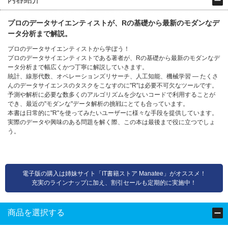
プロのデータサイエンティストが、Rの基礎から最新のモダンなデ
ータ分析まで解説。
プロのデータサイエンティストから学ぼう！
プロのデータサイエンティストである著者が、Rの基礎から最新のモダンなデ
ータ分析まで幅広くかつ丁寧に解説していきます。
統計、線形代数、オペレーションズリサーチ、人工知能、機械学習 ― たくさ
んのデータサイエンスのタスクをこなすのに"R"は必要不可欠なツールです。
予測や解析に必要な数多くのアルゴリズムを少ないコードで利用することが
でき、最近の"モダンな"データ解析の挑戦にとても合っています。
本書は日常的に"R"を使ってみたいユーザーに様々な手段を提供しています。
実際のデータや興味のある問題を解く際、この本は最後まで役に立つでしょ
う。
電子版の購入は姉妹サイト「IT書籍ストア Manatee」がオススメ！
充実のラインナップに加え、割引セールも定期的に実施中！
商品を選択する