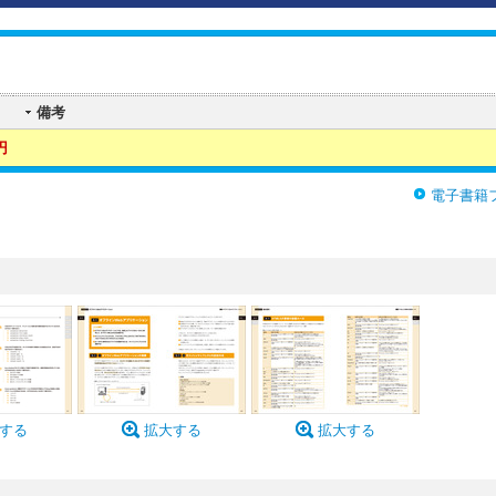
備考
円
電子書籍
する
拡大する
拡大する