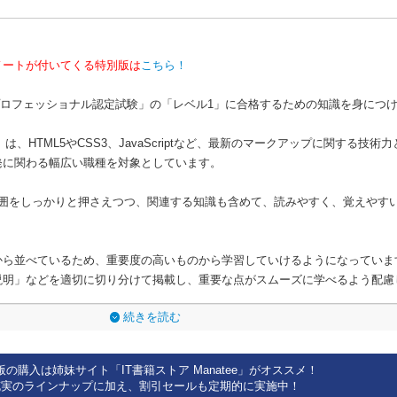
ノートが付いてくる特別版は
こちら！
TML5プロフェッショナル認定試験」の「レベル1」に合格するための知識を身に
は、HTML5やCSS3、JavaScriptなど、最新のマークアップに関する技
発に関わる幅広い職種を対象としています。
出題範囲をしっかりと押さえつつ、関連する知識も含めて、読みやすく、覚えやす
から並べているため、重要度の高いものから学習していけるようになっていま
説明」などを適切に切り分けて掲載し、重要な点がスムーズに学べるよう配慮
続きを読む
版の購入は姉妹サイト「IT書籍ストア Manatee」がオススメ！
充実のラインナップに加え、割引セールも定期的に実施中！