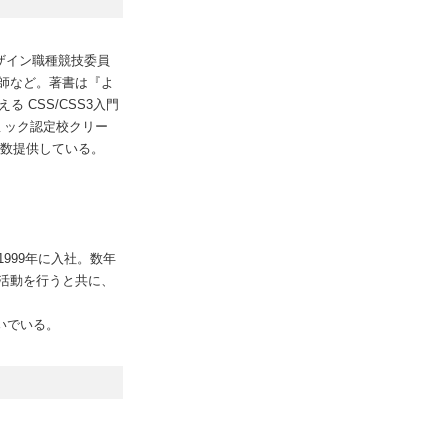
ザイン職種競技委員
師など。著書は『よ
る CSS/CSS3入門
デミック認定校クリー
多数提供している。
999年に入社。数年
活動を行うと共に、
注いでいる。