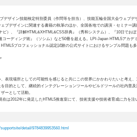
ウェブデザイン技能検定特別委員（作問等を担当）、技能五輪全国大会ウェブデ
ウェブデザインに関連する書籍の執筆のほか、全国各地での講演・セミナー講
ナビ）、『詳解HTML&XHTML&CSS辞典』（秀和システム）、『10日でおぼえ
速コーディング術』（ソシム）など50冊を超える。LPI-Japan HTML5アカ
HTML5プロフェッショナル認定試験の公式サイトにおけるサンプル問題も
ア
、表現場所としての可能性を感じると共にこの世界にかかわりたいと考え、1
上を目的として、継続的インテグレーションツールやビルドツールの社内普及
イザーとして活動。
、現在は2012年に発足したHTML5推進室にて、技術支援や技術者育成に力を
/supportsite/detail/9784839953560.html