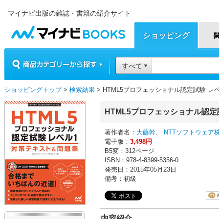
マイナビ出版の雑誌・書籍の紹介サイト
マイナビBOOKS
ショッピング
商品カテゴリーから探す
すべて
ショッピングトップ
>
検索結果
> HTML5プロフェッショナル認定試験 レ
HTML5プロフェッショナル認定
著作者名：
大藤幹
、
NTTソフトウェア
電子版：
3,498円
B5変：312ページ
ISBN：978-4-8399-5356-0
発売日：2015年05月23日
備考：初級
内容紹介