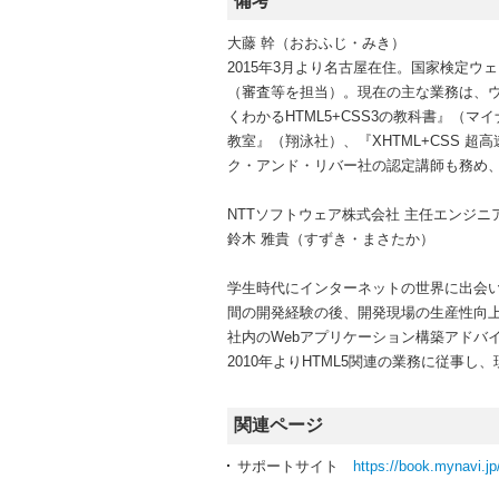
備考
大藤 幹（おおふじ・みき）
2015年3月より名古屋在住。国家検定
（審査等を担当）。現在の主な業務は、
くわかるHTML5+CSS3の教科書』（マイ
教室』（翔泳社）、『XHTML+CSS 超高
ク・アンド・リバー社の認定講師も務め、
NTTソフトウェア株式会社 主任エンジニ
鈴木 雅貴（すずき・まさたか）
学生時代にインターネットの世界に出会い
間の開発経験の後、開発現場の生産性向
社内のWebアプリケーション構築アドバ
2010年よりHTML5関連の業務に従事し
関連ページ
サポートサイト
https://book.mynavi.jp