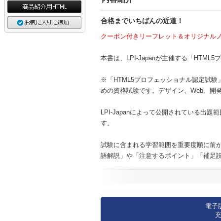
合格までいちばんの近道！
クーポン付きリーフレット＆オリジナル
本書は、LPI-Japanが主催する「H
※「HTML5プロフェッショナル認定試験」
めの資格試験です。デザイン、Web、開
LPI-Japanによって公開されている
す。
試験に含まれる学習範囲を重要度順に前
語解説」や「注意するポイント」「補足
電子