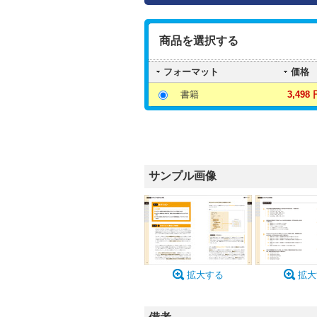
商品を選択する
フォーマット
価格
書籍
3,498 
サンプル画像
拡大する
拡大