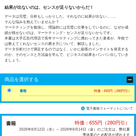
結果が出ないのは、センスが足りないからだ！
データは完璧。分析もしっかりした。それなのに結果が出ない……。
そんな悩みを抱えていませんか？
マーケティングを勉強し、理論的には完璧に仕事をしているのに、なぜか成
績が残せないのは、マーケティング・センスが足りないからです。
本書は大手広告代理店で長年マーケティングに携わってきた著者が、学校で
は教えてくれないセンスの磨き方について、解説しました。
データ分析だけで満足するのではなく、いかに顧客のインサイトを発見する
のか、そのセンスと方法論を学んで、ビジネスの結果をバンバン出していき
ましょう。
商品を選択する
書籍
特価：655円（280円引）
電子書籍フォーマットについて
特価：655円（280円引）
書籍
2026年8月12日（水）～ 2026年8月14日（金）のご注文は、弊社夏
季休業のため配送が遅れます