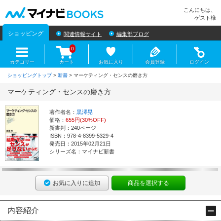
マイナビBOOKS
こんにちは、
ゲスト様
ショッピング
関連情報サイト
編集部ブログ
0
カテゴリー
カート
お気に入り
会員登録
ログイン
ショッピングトップ
>
新書
> マーケティング・センスの磨き方
マーケティング・センスの磨き方
著作者名：
黒澤晃
価格：
655円(30%OFF)
新書判：240ページ
ISBN：978-4-8399-5329-4
発売日：2015年02月21日
シリーズ名：マイナビ新書
お気に入りに追加
商品を選択する
内容紹介