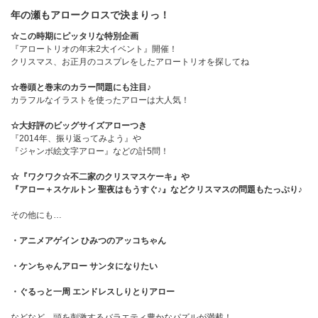
年の瀬もアロークロスで決まりっ！
☆この時期にピッタリな特別企画
『アロートリオの年末2大イベント』開催！
クリスマス、お正月のコスプレをしたアロートリオを探してね
☆巻頭と巻末のカラー問題にも注目♪
カラフルなイラストを使ったアローは大人気！
☆大好評のビッグサイズアローつき
『2014年、振り返ってみよう』や
『ジャンボ絵文字アロー』などの計5問！
☆『ワクワク☆不二家のクリスマスケーキ』や
『アロー＋スケルトン 聖夜はもうすぐ♪』などクリスマスの問題もたっぷり♪
その他にも…
・アニメアゲイン ひみつのアッコちゃん
・ケンちゃんアロー サンタになりたい
・ぐるっと一周 エンドレスしりとりアロー
などなど、頭を刺激するバラエティ豊かなパズルが満載！