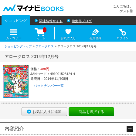
マイナビBOOKS
こんにちは、
ゲスト様
ショッピング
関連情報サイト
編集部ブログ
0
カテゴリー
カート
お気に入り
会員登録
ログイン
ショッピングトップ
>
アロークロス
> アロークロス 2014年12月号
アロークロス 2014年12月号
価格：
488円
JANコード：491001523124-4
発売日：2014年11月08日
バックナンバー一覧
お気に入りに追加
商品を選択する
内容紹介