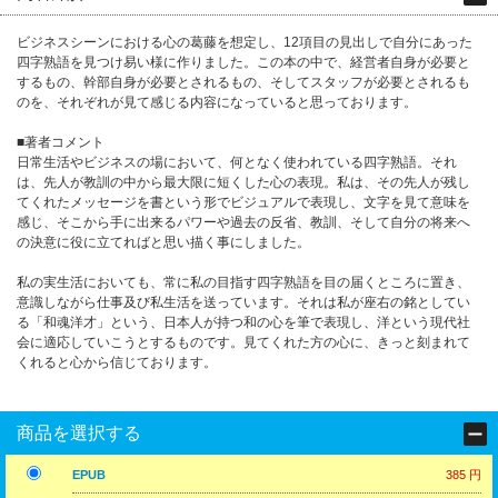
ビジネスシーンにおける心の葛藤を想定し、12項目の見出しで自分にあった
四字熟語を見つけ易い様に作りました。この本の中で、経営者自身が必要と
するもの、幹部自身が必要とされるもの、そしてスタッフが必要とされるも
のを、それぞれが見て感じる内容になっていると思っております。
■著者コメント
日常生活やビジネスの場において、何となく使われている四字熟語。それ
は、先人が教訓の中から最大限に短くした心の表現。私は、その先人が残し
てくれたメッセージを書という形でビジュアルで表現し、文字を見て意味を
感じ、そこから手に出来るパワーや過去の反省、教訓、そして自分の将来へ
の決意に役に立てればと思い描く事にしました。
私の実生活においても、常に私の目指す四字熟語を目の届くところに置き、
意識しながら仕事及び私生活を送っています。それは私が座右の銘としてい
る「和魂洋才」という、日本人が持つ和の心を筆で表現し、洋という現代社
会に適応していこうとするものです。見てくれた方の心に、きっと刻まれて
くれると心から信じております。
商品を選択する
EPUB
385 円