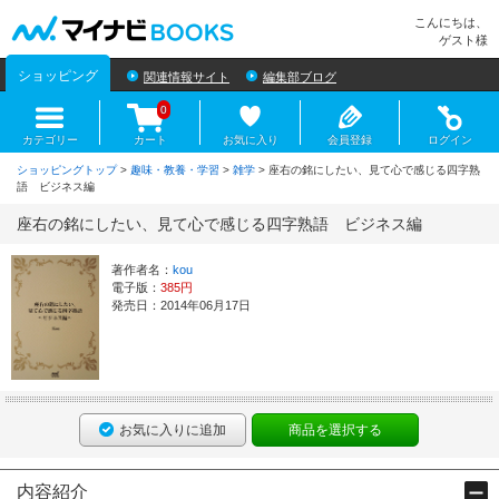
マイナビBOOKS
こんにちは、
ゲスト様
ショッピング
関連情報サイト
編集部ブログ
0
カテゴリー
カート
お気に入り
会員登録
ログイン
ショッピングトップ
>
趣味・教養・学習
>
雑学
> 座右の銘にしたい、見て心で感じる四字熟
語 ビジネス編
座右の銘にしたい、見て心で感じる四字熟語 ビジネス編
著作者名：
kou
電子版：
385円
発売日：2014年06月17日
お気に入りに追加
商品を選択する
内容紹介