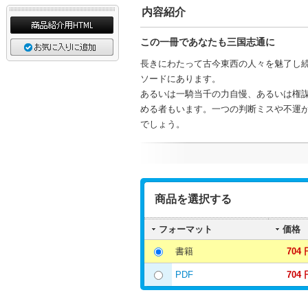
内容紹介
この一冊であなたも三国志通に
長きにわたって古今東西の人々を魅了し
ソードにあります。
あるいは一騎当千の力自慢、あるいは権
める者もいます。一つの判断ミスや不運
でしょう。
商品を選択する
フォーマット
価格
書籍
704 
PDF
704 