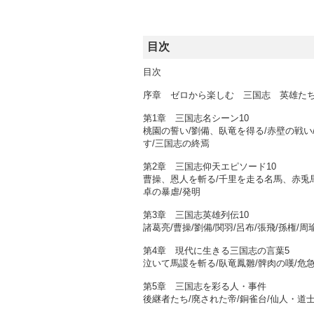
目次
目次
序章 ゼロから楽しむ 三国志 英雄た
第1章 三国志名シーン10
桃園の誓い/劉備、臥竜を得る/赤壁の戦い
す/三国志の終焉
第2章 三国志仰天エピソード10
曹操、恩人を斬る/千里を走る名馬、赤兎馬
卓の暴虐/発明
第3章 三国志英雄列伝10
諸葛亮/曹操/劉備/関羽/呂布/張飛/孫権/周
第4章 現代に生きる三国志の言葉5
泣いて馬謖を斬る/臥竜鳳雛/髀肉の嘆/危
第5章 三国志を彩る人・事件
後継者たち/廃された帝/銅雀台/仙人・道