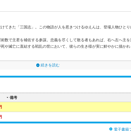
続けてきた「三国志」。この物語が人を惹きつけるゆえんは、登場人物ひとり
謀術数で主君を補佐する参謀。忠義を尽くして散る者もあれば、右へ左へ主を
が死や滅亡に直結する戦乱の世において、彼らの生き様が実に鮮やかに描かれ
続きを読む
備考
円
円
電子書籍