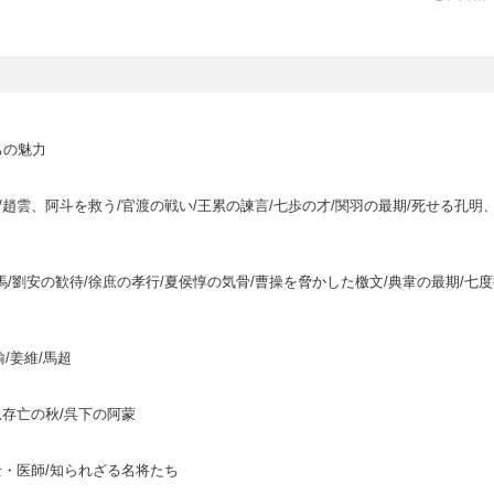
ちの魅力
/趙雲、阿斗を救う/官渡の戦い/王累の諫言/七歩の才/関羽の最期/死せる孔明
/劉安の歓待/徐庶の孝行/夏侯惇の気骨/曹操を脅かした檄文/典韋の最期/七
瑜/姜維/馬超
急存亡の秋/呉下の阿蒙
士・医師/知られざる名将たち