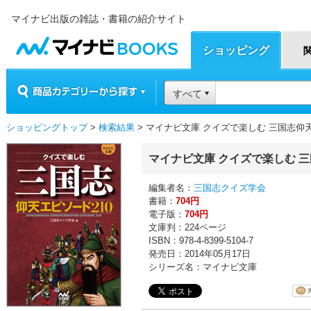
マイナビ出版の雑誌・書籍の紹介サイト
マイナビBOOKS
ショッピング
商品カテゴリーから探す
すべて
ショッピングトップ
>
検索結果
> マイナビ文庫 クイズで楽しむ 三国志仰天
マイナビ文庫 クイズで楽しむ 三
編集者名：
三国志クイズ学会
書籍：
704円
電子版：
704円
文庫判：224ページ
ISBN：978-4-8399-5104-7
発売日：2014年05月17日
シリーズ名：マイナビ文庫