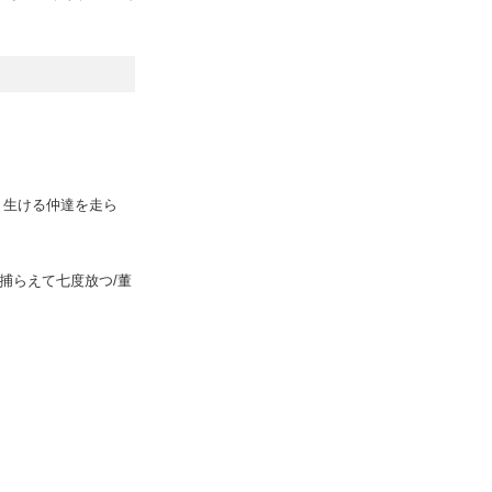
、生ける仲達を走ら
度捕らえて七度放つ/董