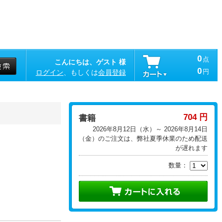
0
点
こんにちは、ゲスト 様
0
円
ログイン
、もしくは
会員登録
704 円
書籍
2026年8月12日（水）～ 2026年8月14日
（金）のご注文は、弊社夏季休業のため配送
が遅れます
数量：