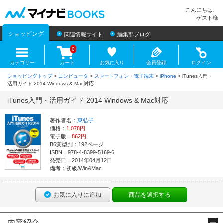
マイナビBOOKS
こんにちは、
ゲスト様
ショッピング
関連情報サイト
編集部ブログ
0
カテゴリー
カート
お気に入り
会員登録
ログイン
ショッピングトップ
>
コンピュータ
>
スマートフォン・電子端末
>
iPhone
> iTunes入門・
活用ガイド 2014 Windows & Mac対応
iTunes入門・活用ガイド 2014 Windows & Mac対応
著作者名：
東弘子
価格：
1,078円
電子版：
862円
B6変型判：192ページ
ISBN：978-4-8399-5169-6
発売日：2014年04月12日
備考：初級/Win&Mac
お気に入りに追加
商品を選択する
内容紹介