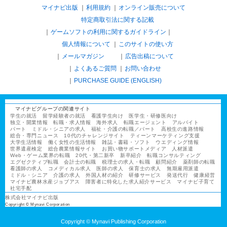
マイナビ出版
利用規約
オンライン販売について
特定商取引法に関する記載
ゲームソフトの利用に関するガイドライン
｜
個人情報について
このサイトの使い方
メールマガジン
広告出稿について
よくあるご質問
お問い合わせ
PURCHASE GUIDE (ENGLISH)
マイナビグループの関連サイト
学生の就活
留学経験者の就活
看護学生向け
医学生・研修医向け
独立・開業情報
転職・求人情報
海外求人
転職エージェント
アルバイト
パート
ミドル・シニアの求人
福祉・介護の転職／パート
高校生の進路情報
総合・専門ニュース
10代のチャレンジサイト
ティーンマーケティング支援
大学生活情報
働く女性の生活情報
雑誌・書籍・ソフト
ウエディング情報
世界遺産検定
総合農業情報サイト
お買い物サポートメディア
人材派遣
Web・ゲーム業界の転職
20代・第二新卒
新卒紹介
転職コンサルティング
エグゼクティブ転職
会計士の転職
税理士の求人・転職
顧問紹介
薬剤師の転職
看護師の求人
コメディカル求人
医師の求人
保育士の求人
無期雇用派遣
ミドル・シニア
介護の求人
外国人材の紹介
研修サービス
発送代行
健康経営
マイナビ農林水産ジョブアス
障害者に特化した求人紹介サービス
マイナビ子育て
社宅手配
株式会社マイナビ出版
Copyright © Mynavi Corporation
Copyright © Mynavi Publishing Corporation