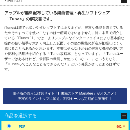
アップルが無料配布している楽曲管理・再生ソフトウェア
「iTunes」の解説書です。
iTunesは誰でも扱いやすいソフトではありますが、豊富な機能を備えている
ためそのすべてを使いこなすのは一筋縄ではいきません。特に本書で紹介し
ている「iTunes 11」では、よりシンプルなインターフェイスにより基本的な
操作の使い勝手が大きく向上した反面、その他の機能の所在が把握しにくく
感じることもあるかと思います。本書はそんなiTunesの豊富な機能の使い方
や便利な活用法を紹介する「iTunes攻略本」となっています。「iTunesユー
ザーではあるけれど、最低限の機能しか使っていない…」という方なら、
「iTunesってこんなこともできるんだ！」という発見がきっとあるはずで
す。
電子版の購入は姉妹サイト「IT書籍ストア Manatee」がオススメ！
充実のラインナップに加え、割引セールも定期的に実施中！
商品を選択する
PDF
862 円